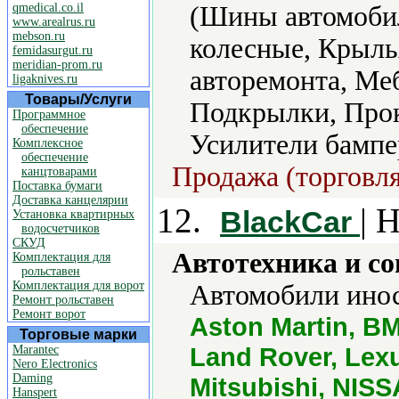
qmedical.co.il
(Шины автомобил
www.arealrus.ru
mebson.ru
колесные, Крыль
femidasurgut.ru
meridian-prom.ru
авторемонта, Ме
ligaknives.ru
Товары/Услуги
Подкрылки, Про
Программное
обеспечение
Усилители бампе
Комплексное
обеспечение
Продажа (торговля
канцтоварами
Поставка бумаги
Доставка канцелярии
12.
| 
BlackCar
Установка квартирных
водосчетчиков
СКУД
Автотехника и с
Комплектация для
рольставен
Комплектация для ворот
Автомобили инос
Ремонт рольставен
Ремонт ворот
Aston Martin, B
Торговые марки
Land Rover, Lex
Marantec
Nero Electronics
Daming
Mitsubishi, NIS
Hanspert