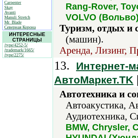
Carpenter
Rang-Rover, Toyo
Skay
Avanti
VOLVO (Вольво
Manuli Stretch
Mr. Blade
Туризм, отдых и 
Северная Корона
ИНТЕРЕСНЫЕ
(машин).
СТРАНИЦЫ
/type/4252-5/
Аренда, Лизинг, П
/trademark/1665/
/type/2275/
13.
Интернет-м
АвтоМаркет.TK
Автотехника и с
Автоакустика, А
Аудиотехника, С
BMW, Chrysler, 
HYUNDAI (Хюнда