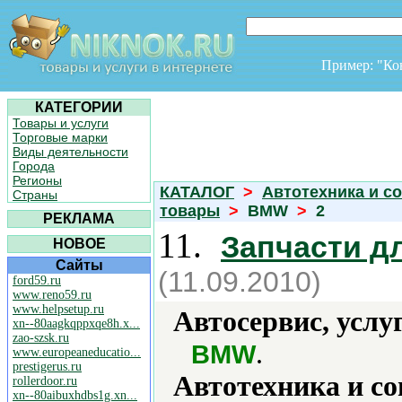
Пример: "К
КАТЕГОРИИ
Товары и услуги
Торговые марки
Виды деятельности
Города
Регионы
КАТАЛОГ
>
Автотехника и с
Страны
товары
>
BMW
>
2
РЕКЛАМА
11.
Запчасти 
НОВОЕ
Сайты
(11.09.2010)
ford59.ru
www.reno59.ru
www.helpsetup.ru
Автосервис, услу
xn--80aagkqppxqe8h.x...
zao-szsk.ru
.
BMW
www.europeaneducatio...
prestigerus.ru
Автотехника и с
rollerdoor.ru
xn--80aibuxhdbs1g.xn...