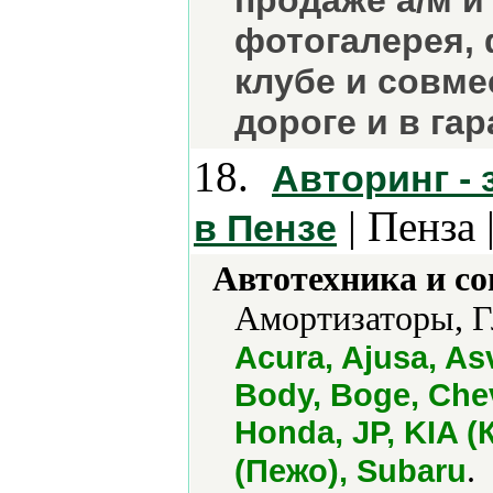
продаже а/м и
фотогалерея, 
клубе и совм
дороге и в гар
18.
Авторинг -
| Пенза 
в Пензе
Автотехника и с
Амортизаторы, Г
Acura, Ajusa, As
Body, Boge, Chev
Honda, JP, KIA 
.
(Пежо), Subaru