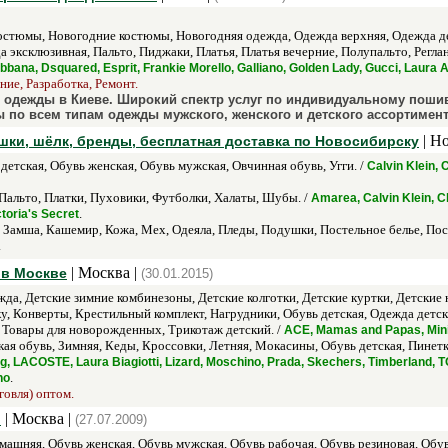
остюмы, Новогодние костюмы, Новогодняя одежда, Одежда верхняя, Одежда д
а эксклюзивная, Пальто, Пиджаки, Платья, Платья вечерние, Полупальто, Рег
ana, Dsquared, Esprit, Frankie Morello, Galliano, Golden Lady, Gucci, Laura 
ие, Разработка, Ремонт.
одежды в Киеве. Широкий спектр услуг по индивидуальному пошив
 по всем типам одежды мужского, женского и детского ассортимент
| Н
шки, шёлк, бренды, бесплатная доставка по Новосибирску
детская, Обувь женская, Обувь мужская, Овчинная обувь, Угги. /
Calvin Klein,
Пальто, Платки, Пуховики, Футболки, Халаты, Шубы. /
Amarea, Calvin Klein, C
.
oria's Secret
, Замша, Кашемир, Кожа, Мех, Одеяла, Пледы, Подушки, Постельное белье, Пос
.
| Москва |
 в Москве
(30.01.2015)
жда, Детские зимние комбинезоны, Детские колготки, Детские куртки, Детские
ку, Конверты, Крестильный комплект, Нагрудники, Обувь детская, Одежда детс
 Товары для новорожденных, Трикотаж детский. /
ACE, Mamas and Papas, Min
ая обувь, Зимняя, Кеды, Кроссовки, Летняя, Мокасины, Обувь детская, Пинетк
g, LACOSTE, Laura Biagiotti, Lizard, Moschino, Prada, Skechers, Timberland
.
no
говля) оптом.
| Москва |
ы
(27.07.2009)
машняя, Обувь женская, Обувь мужская, Обувь рабочая, Обувь резиновая, Обув