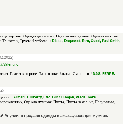
дежда верхняя, Одежда джинсовая, Одежда молодежная, Одежда мужская,
, Трикотаж, Трусы, Футболки. /
Diesel, Dsquared, Etro, Gucci, Paul Smith,
02.2012)
.
i, Valentino
ая, Платья вечерние, Платья коктейльные, Смокинги. /
D&G, FERRE,
12)
далии. /
.
Armani, Burberry, Etro, Gucci, Hogan, Prada, Tod's
ворожденных, Одежда мужская, Платья, Платья вечерние, Полупальто,
й Апулии, в продаже одежды и аксессуаров для мужчин,