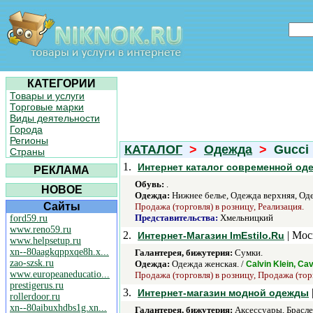
КАТЕГОРИИ
Товары и услуги
Торговые марки
Виды деятельности
Города
Регионы
КАТАЛОГ
>
Одежда
>
Gucci
Страны
1.
Интернет каталог современной од
РЕКЛАМА
Обувь:
.
НОВОЕ
Одежда:
Нижнее белье, Одежда верхняя, Од
Сайты
Продажа (торговля) в розницу, Реализация.
Представительства:
Хмельницкий
ford59.ru
www.reno59.ru
2.
| Мос
Интернет-Магазин ImEstilo.Ru
www.helpsetup.ru
xn--80aagkqppxqe8h.x...
Галантерея, бижутерия:
Сумки.
zao-szsk.ru
Одежда:
Одежда женская. /
Calvin Klein, C
www.europeaneducatio...
Продажа (торговля) в розницу, Продажа (тор
prestigerus.ru
3.
Интернет-магазин модной одежды
rollerdoor.ru
xn--80aibuxhdbs1g.xn...
Галантерея, бижутерия:
Аксессуары, Брасле