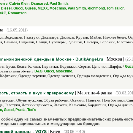
.
erry, Calvin Klein, Dsquared, Paul Smith
/
.
Diesel, Gucci, Guess, MEXX, Moschino, Paul Smith, Richmond, Tom Tailor
.
, D&G, Romanson
а |
(16.05.2011)
и, Водолазки, Галстуки, Джемпера, Джинсы, Куртки, Майки, Нижнее белье, О
, Панамы, Пиджаки, Плащи, Пуловеры, Рубашки, Свитера, Сорочки, Толстовки
| Москва |
ильной женской одежды в Москве - ButikAngel.ru
(25.
ты, Бусы, Колье, Кольца, Перчатки, Подтяжки, Серьги, Цепочки, Шарфы. /
Gucc
равагантная обувь. /
.
D&G, Gucci, Moschino
офточки, Одежда верхняя, Одежда женская, Одежда молодежная, Одежда мужск
| Мартина-Франка |
ость, страсть и вкус к прекрасному
(30.03.20
 детская, Обувь мужская, Обувь рабочая, Осенняя, Пинетки, Полуботинки, Сан
а, Галстуки, Детский трикотаж, Жакеты, Кальсоны, Кардиганы, Одежда для но
.
o, Gucci, Prada, Tod's
 собой одну из самых знаменитых предпринимательских реальносте
и модных национальных и международных брендов.
| Киев |
рской одежды - VOYS
(03.06.2010)