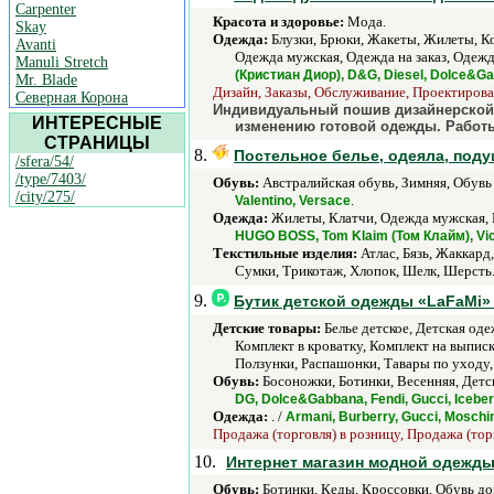
Carpenter
Красота и здоровье:
Мода.
Skay
Одежда:
Блузки, Брюки, Жакеты, Жилеты, К
Avanti
Одежда мужская, Одежда на заказ, Одежд
Manuli Stretch
(Кристиан Диор), D&G, Diesel, Dolce&Gabb
Mr. Blade
Дизайн, Заказы, Обслуживание, Проектирован
Северная Корона
Индивидуальный пошив дизайнерской 
ИНТЕРЕСНЫЕ
изменению готовой одежды. Работы
СТРАНИЦЫ
8.
Постельное белье, одеяла, поду
/sfera/54/
/type/7403/
Обувь:
Австралийская обувь, Зимняя, Обувь 
/city/275/
.
Valentino, Versace
Одежда:
Жилеты, Клатчи, Одежда мужская, 
HUGO BOSS, Tom Klaim (Том Клайм), Vict
Текстильные изделия:
Атлас, Бязь, Жаккард
Сумки, Трикотаж, Хлопок, Шелк, Шерсть
9.
Бутик детской одежды «LaFaMi»
Детские товары:
Белье детское, Детская оде
Комплект в кроватку, Комплект на выпис
Ползунки, Распашонки, Тавары по уходу,
Обувь:
Босоножки, Ботинки, Весенняя, Детск
DG, Dolce&Gabbana, Fendi, Gucci, Iceber
Одежда:
. /
Armani, Burberry, Gucci, Moschi
Продажа (торговля) в розницу, Продажа (тор
10.
Интернет магазин модной одежд
Обувь:
Ботинки, Кеды, Кроссовки, Обувь до