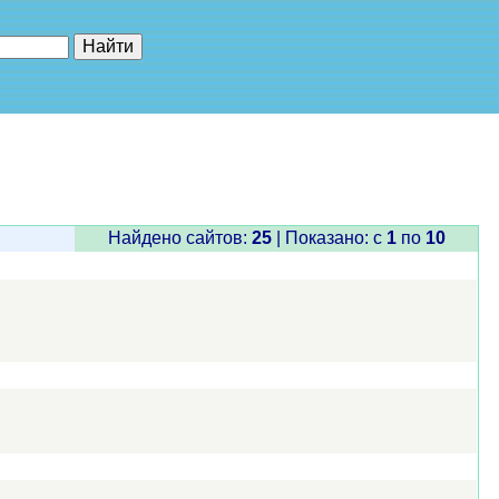
е"
Найдено сайтов:
25
| Показано: c
1
по
10