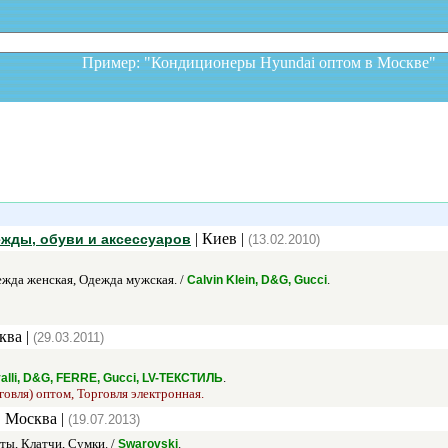
Пример: "Кондиционеры Hyundai оптом в Москв
| Киев |
ежды, обуви и аксессуаров
(13.02.2010)
ежда женская, Одежда мужская. /
.
Calvin Klein, D&G, Gucci
ква |
(29.03.2011)
.
avalli, D&G, FERRE, Gucci, LV-ТЕКСТИЛЬ
говля) оптом, Торговля электронная.
| Москва |
(19.07.2013)
ты, Клатчи, Сумки. /
.
Swarovski