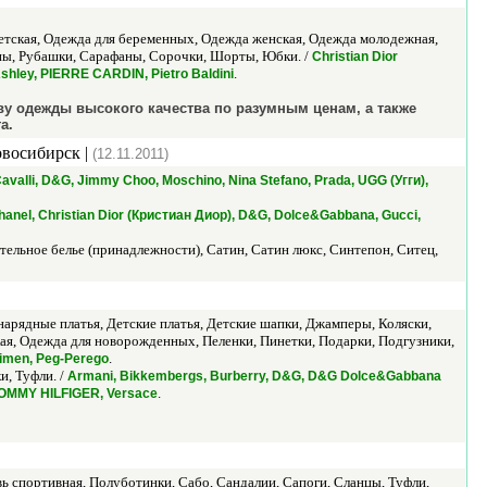
етская, Одежда для беременных, Одежда женская, Одежда молодежная,
ланы, Рубашки, Сарафаны, Сорочки, Шорты, Юбки. /
Christian Dior
.
Ashley, PIERRE CARDIN, Pietro Baldini
у одежды высокого качества по разумным ценам, а также
а.
овосибирск |
(12.11.2011)
 Cavalli, D&G, Jimmy Choo, Moschino, Nina Stefano, Prada, UGG (Угги),
hanel, Christian Dior (Кристиан Диор), D&G, Dolce&Gabbana, Gucci,
тельное белье (принадлежности), Сатин, Сатин люкс, Синтепон, Ситец,
 нарядные платья, Детские платья, Детские шапки, Джамперы, Коляски,
кая, Одежда для новорожденных, Пеленки, Пинетки, Подарки, Подгузники,
.
imen, Peg-Perego
и, Туфли. /
Armani, Bikkembergs, Burberry, D&G, D&G Dolce&Gabbana
.
, TOMMY HILFIGER, Versace
ь спортивная, Полуботинки, Сабо, Сандалии, Сапоги, Сланцы, Туфли,