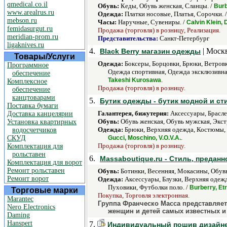
qmedical.co.il
Обувь:
Кеды, Обувь женская, Сланцы. /
Burb
www.arealrus.ru
Одежда:
Платки носовые, Платья, Сорочки. 
mebson.ru
Часы:
Наручные, Сувениры. /
Calvin Klein
femidasurgut.ru
Продажа (торговля) в розницу, Реализация.
meridian-prom.ru
Представительства:
Санкт-Петербург
ligaknives.ru
4.
| Москв
Black Berry магазин одежды
Товары/Услуги
Одежда:
Боксеры, Борцовки, Брюки, Ветровк
Программное
Одежда спортивная, Одежда эксклюзивная
обеспечение
.
Takeshi Kurosawa
Комплексное
Продажа (торговля) в розницу.
обеспечение
канцтоварами
5.
Бутик одежды - бутик модной и ст
Поставка бумаги
Галантерея, бижутерия:
Аксессуары, Брасле
Доставка канцелярии
Обувь:
Обувь женская, Обувь мужская, Экст
Установка квартирных
Одежда:
Брюки, Верхняя одежда, Костюмы, К
водосчетчиков
.
СКУД
Gucci, Moschino, V.O.V.A.
Продажа (торговля) в розницу.
Комплектация для
рольставен
6.
Massaboutique.ru - Стиль, преданн
Комплектация для ворот
Ремонт рольставен
Обувь:
Ботинки, Весенняя, Мокасины, Обувь
Ремонт ворот
Одежда:
Аксессуары, Блузки, Верхняя одежд
Пуховики, Футболки поло. /
Burberry, Etr
Торговые марки
Покупка, Торговля электронная.
Marantec
Группа Франческо Масса представляет
Nero Electronics
женщин и детей самых известных 
Daming
Hanspert
7.
Индивидуальный пошив дизайне