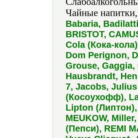
Слабоалкогольны
Чайные напитки,
Babaria, Badila
BRISTOT, CAMUS
Cola (Кока-кола)
Dom Perignon, 
Grouse, Gaggia,
Hausbrandt, Henn
7, Jacobs, Juliu
(Косоухофф), La
Lipton (Липтон)
MEUKOW, Miller,
(Пепси), REMI MA