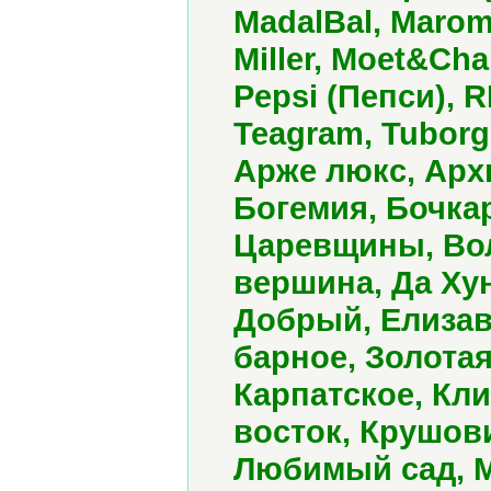
MadalBal, Maro
Miller, Moet&Ch
Pepsi (Пепси), R
Teagram, Tuborg
Арже люкс, Арх
Богемия, Бочкар
Царевщины, Вол
вершина, Да Хун
Добрый, Елизав
барное, Золотая
Карпатское, Кл
восток, Крушов
Любимый сад, М