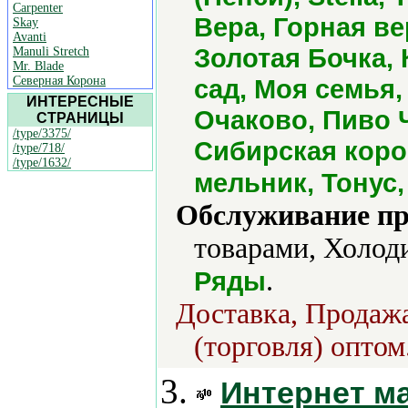
Carpenter
Вера, Горная в
Skay
Avanti
Золотая Бочка,
Manuli Stretch
Mr. Blade
Северная Корона
сад, Моя семья,
ИНТЕРЕСНЫЕ
Очаково, Пиво 
СТРАНИЦЫ
/type/3375/
Сибирская коро
/type/718/
/type/1632/
мельник, Тонус
Обслуживание пр
товарами, Холод
.
Ряды
Доставка, Продажа
(торговля) оптом
3.
Интернет ма