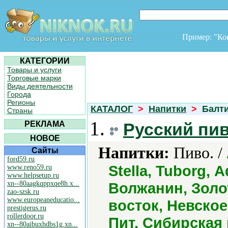
Пример: "К
КАТЕГОРИИ
Товары и услуги
Торговые марки
Виды деятельности
Города
Регионы
КАТАЛОГ
>
Напитки
>
Балти
Страны
1.
РЕКЛАМА
Русский пи
НОВОЕ
Напитки:
Пиво. /
Сайты
ford59.ru
Stella, Tuborg,
www.reno59.ru
www.helpsetup.ru
xn--80aagkqppxqe8h.x...
Волжанин, Золо
zao-szsk.ru
www.europeaneducatio...
восток, Невское
prestigerus.ru
rollerdoor.ru
Пит, Сибирская
xn--80aibuxhdbs1g.xn...