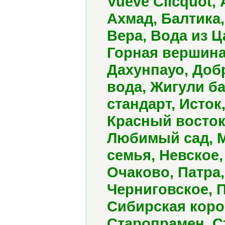
Vueve Clicquot,
Ахмад, Балтика,
Вера, Вода из 
Горная вершина,
Дахунпауо, Доб
вода, Жигули ба
стандарт, Исток
Красный восток
Любимый сад, М
семья, Невское,
Очаково, Патра
Черниговское, 
Сибирская коро
Старопрамен, С