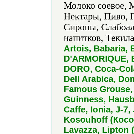
Молоко соевое, 
Нектары, Пиво, 
Сиропы, Слабоал
напитков, Текила
Artois, Babaria, 
D'ARMORIQUE, B
DORO, Coca-Cola
Dell Arabica, D
Famous Grouse,
Guinness, Hausb
Caffe, Ionia, J-7
Kosouhoff (Косо
Lavazza, Lipton 