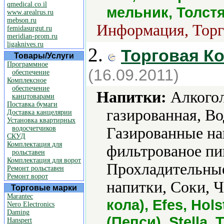
qmedical.co.il
мельник, Толст
www.arealrus.ru
mebson.ru
Информация, Торг
femidasurgut.ru
meridian-prom.ru
ligaknives.ru
2.
Торговая К
Товары/Услуги
Программное
(16.09.2011)
обеспечение
Комплексное
обеспечение
Напитки:
Алкогол
канцтоварами
Поставка бумаги
газированная, Во
Доставка канцелярии
Установка квартирных
водосчетчиков
Газированные на
СКУД
Комплектация для
фильтрованое пи
рольставен
Комплектация для ворот
Прохладительные
Ремонт рольставен
Ремонт ворот
напитки, Соки, 
Торговые марки
Marantec
кола), Efes, Hols
Nero Electronics
Daming
(Пепси), Stella,
Hanspert