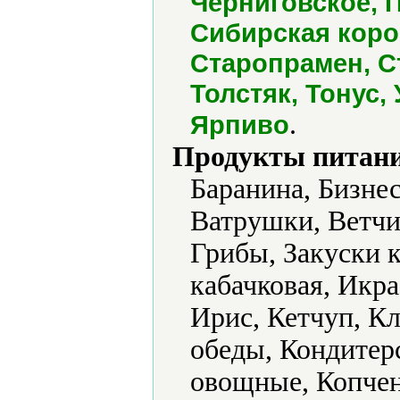
Черниговское, 
Сибирская коро
Старопрамен, С
Толстяк, Тонус,
.
Ярпиво
Продукты питани
Баранина, Бизне
Ватрушки, Ветчи
Грибы, Закуски к
кабачковая, Икра
Ирис, Кетчуп, К
обеды, Кондитер
овощные, Копчен