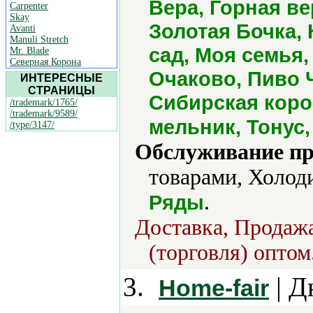
Вера, Горная в
Carpenter
Skay
Золотая Бочка,
Avanti
Manuli Stretch
сад, Моя семья,
Mr. Blade
Северная Корона
Очаково, Пиво 
ИНТЕРЕСНЫЕ
СТРАНИЦЫ
Сибирская коро
/trademark/1765/
/trademark/9589/
мельник, Тонус
/type/3147/
Обслуживание пр
товарами, Холод
.
Ряды
Доставка, Продажа
(торговля) оптом
3.
| Д
Home-fair