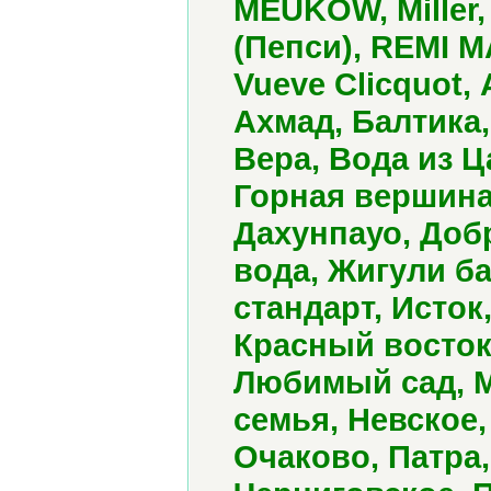
MEUKOW, Miller,
(Пепси), REMI MA
Vueve Clicquot,
Ахмад, Балтика,
Вера, Вода из 
Горная вершина,
Дахунпауо, Доб
вода, Жигули ба
стандарт, Исток
Красный восток
Любимый сад, М
семья, Невское,
Очаково, Патра