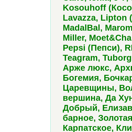
Kosouhoff (Косо
Lavazza, Lipton 
MadalBal, Maro
Miller, Moet&Ch
Pepsi (Пепси), R
Teagram, Tuborg
Арже люкс, Арх
Богемия, Бочкар
Царевщины, Вол
вершина, Да Хун
Добрый, Елизав
барное, Золотая
Карпатское, Кл