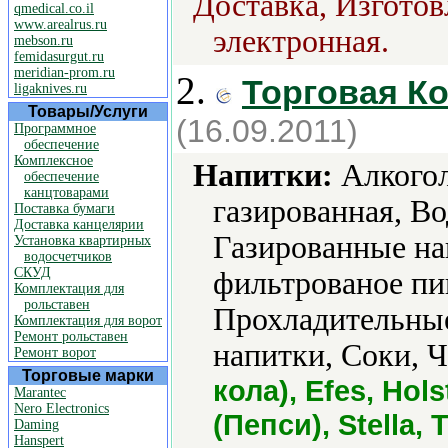
Доставка, Изготов
qmedical.co.il
www.arealrus.ru
электронная.
mebson.ru
femidasurgut.ru
meridian-prom.ru
2.
Торговая К
ligaknives.ru
Товары/Услуги
(16.09.2011)
Программное
обеспечение
Комплексное
Напитки:
Алкогол
обеспечение
канцтоварами
газированная, Во
Поставка бумаги
Доставка канцелярии
Газированные на
Установка квартирных
водосчетчиков
СКУД
фильтрованое пи
Комплектация для
рольставен
Прохладительные
Комплектация для ворот
Ремонт рольставен
напитки, Соки, 
Ремонт ворот
Торговые марки
кола), Efes, Hols
Marantec
Nero Electronics
(Пепси), Stella,
Daming
Hanspert