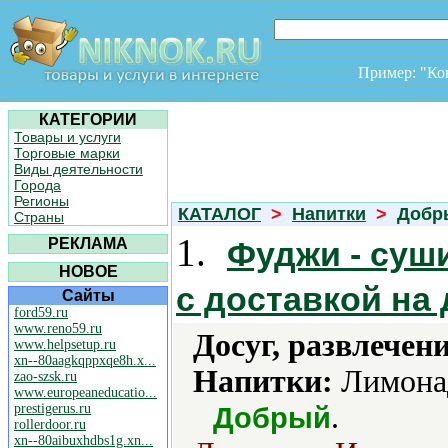
Пример: "К
КАТЕГОРИИ
Товары и услуги
Торговые марки
Виды деятельности
Города
Регионы
КАТАЛОГ
>
Напитки
>
Добр
Страны
1.
РЕКЛАМА
Фуджи - суши
НОВОЕ
с доставкой на
Сайты
ford59.ru
www.reno59.ru
Досуг, развлечен
www.helpsetup.ru
xn--80aagkqppxqe8h.x...
Напитки:
Лимонад
zao-szsk.ru
www.europeaneducatio...
.
prestigerus.ru
Добрый
rollerdoor.ru
xn--80aibuxhdbs1g.xn...