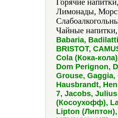
Горячие напитки,
Лимонады, Морсы
Слабоалкогольны
Чайные напитки,
Babaria, Badila
BRISTOT, CAMUS
Cola (Кока-кола)
Dom Perignon, 
Grouse, Gaggia,
Hausbrandt, Henn
7, Jacobs, Juliu
(Косоухофф), La
Lipton (Липтон)