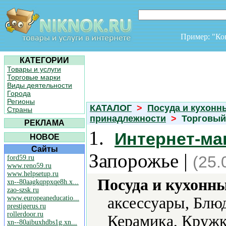
Пример: "К
КАТЕГОРИИ
Товары и услуги
Торговые марки
Виды деятельности
Города
Регионы
КАТАЛОГ
>
Посуда и кухонн
Страны
принадлежности
>
Торговый
РЕКЛАМА
1.
Интернет-ма
НОВОЕ
Сайты
Запорожье |
(25.
ford59.ru
www.reno59.ru
www.helpsetup.ru
Посуда и кухонн
xn--80aagkqppxqe8h.x...
zao-szsk.ru
www.europeaneducatio...
аксессуары, Блю
prestigerus.ru
rollerdoor.ru
Керамика, Кружк
xn--80aibuxhdbs1g.xn...