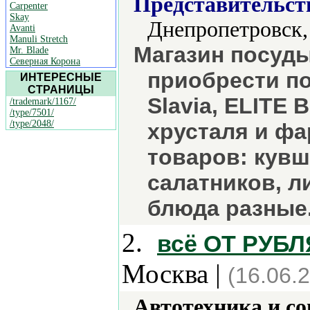
Представительст
Carpenter
Skay
Днепропетровск,
Avanti
Manuli Stretch
Магазин посуд
Mr. Blade
Северная Корона
приобрести по
ИНТЕРЕСНЫЕ
СТРАНИЦЫ
Slavia, ELITE 
/trademark/1167/
/type/7501/
/type/2048/
хрусталя и ф
товаров: кув
салатников, л
блюда разные
2.
всё ОТ РУБЛ
Москва |
(16.06.
Автотехника и с