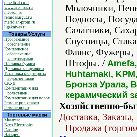
qmedical.co.il
Молочники, Пеп
www.arealrus.ru
mebson.ru
Подносы, Посуда
femidasurgut.ru
meridian-prom.ru
ligaknives.ru
Салатники, Саха
Товары/Услуги
Соусницы, Стака
Программное
обеспечение
Комплексное
Фаянс, Фужеры, 
обеспечение
канцтоварами
Штофы. /
Amefa,
Поставка бумаги
Доставка канцелярии
Huhtamaki, KPM, 
Установка квартирных
водосчетчиков
Бронза Урала, 
СКУД
Комплектация для
керамический з
рольставен
Комплектация для ворот
Ремонт рольставен
Хозяйственно-бы
Ремонт ворот
Доставка, Заказы,
Торговые марки
Marantec
Nero Electronics
Продажа (торгов
Daming
Hanspert