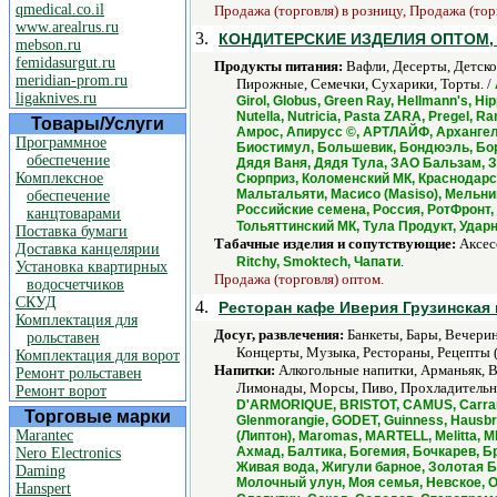
qmedical.co.il
Продажа (торговля) в розницу, Продажа (тор
www.arealrus.ru
3.
КОНДИТЕРСКИЕ ИЗДЕЛИЯ ОПТОМ, СИГ
mebson.ru
femidasurgut.ru
Продукты питания:
Вафли, Десерты, Детско
meridian-prom.ru
Пирожные, Семечки, Сухарики, Торты. /
ligaknives.ru
Girol, Globus, Green Ray, Hellmann's, Hi
Nutella, Nutricia, Pasta ZARA, Pregel, 
Товары/Услуги
Амрос, Апирусс ©, АРТЛАЙФ, Архангел
Программное
Биостимул, Большевик, Бондюэль, Боро
обеспечение
Дядя Ваня, Дядя Тула, ЗАО Бальзам, З
Комплексное
Сюрприз, Коломенский МК, Краснодарск
Мальтальяти, Масисо (Masiso), Мельн
обеспечение
Российские семена, Россия, РотФронт,
канцтоварами
Тольяттинский МК, Тула Продукт, Ударн
Поставка бумаги
Табачные изделия и сопутствующие:
Аксесс
Доставка канцелярии
.
Ritchy, Smoktech, Чапати
Установка квартирных
Продажа (торговля) оптом.
водосчетчиков
СКУД
4.
Ресторан кафе Иверия Грузинская 
Комплектация для
Досуг, развлечения:
Банкеты, Бары, Вечерин
рольставен
Концерты, Музыка, Рестораны, Рецепты (
Комплектация для ворот
Напитки:
Алкогольные напитки, Арманьяк, Ви
Ремонт рольставен
Лимонады, Морсы, Пиво, Прохладительные
Ремонт ворот
D'ARMORIQUE, BRISTOT, CAMUS, Carraro
Торговые марки
Glenmorangie, GODET, Guinness, Hausbrand
Marantec
(Липтон), Maromas, MARTELL, Melitta, ME
Ахмад, Балтика, Богемия, Бочкарев, Б
Nero Electronics
Живая вода, Жигули барное, Золотая Б
Daming
Молочный улун, Моя семья, Невское, О
Hanspert