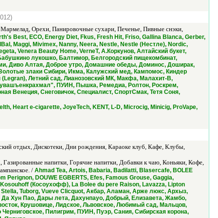
2012)
, Мармелад, Орехи, Панировочные сухари, Печенье, Пивные снэки,
h's Best, ECO, Energy Diet, Fkus, Fresh Hit, Friso, Gallina Blanca, Gerber,
Bal, Maggi, Mivimex, Nanny, Neera, Nestle, Nestle (Нестле), Nordic,
, Vegeta, Venera Beauty Home, VerneT, А.Коркунов, Алтайский букет,
Бабушкино лукошко, Балтимор, Белгородский пищекомбинат,
лми, Диво Алтая, Доброе утро, Домашние обеды, Доминос, Доширак,
 Золотые злаки Сибири, Икма, Калужский мед, Кампомос, Киндер
(Legran), Летний сад, Лианозовский МК, Макфа, Малахит-В,
Чувашъенкрахмал", ПУИН, Пышка, Ремедиа, Ролтон, Роскрем,
ная Венеция, Снеговичок, Специалист, СпортСмак, Тетя Соня,
elth, Heart e-cigarette, JoyeTech, KENT, L-D, Microcig, Minicig, ProVape,
кий отдых, Дискотеки, Дни рождения, Караоке клуб, Кафе, Клубы,
, Газированные напитки, Горячие напитки, Добавки к чаю, Коньяки, Кофе,
ампанское. /
Ahmad Tea, Artois, Babaria, Badilatti, Blasercafe, BOLEE
om Perignon, DOUWE EGBERTS, Efes, Famous Grouse, Gaggia,
, Kosouhoff (Косоухофф), La Bolee du pere Raison, Lavazza, Lipton
 Stella, Tuborg, Vueve Clicquot, Акбар, Аламан, Арже люкс, Архыз,
 Да Хун Пао, Дары лета, Дахунпауо, Добрый, Елизавета, Жамбо,
 восток, Крушовице, Лидское, Львовское, Любимый сад, Мальцов,
 Черниговское, Пилигрим, ПУИН, Пуэр, Сания, Сибирская корона,