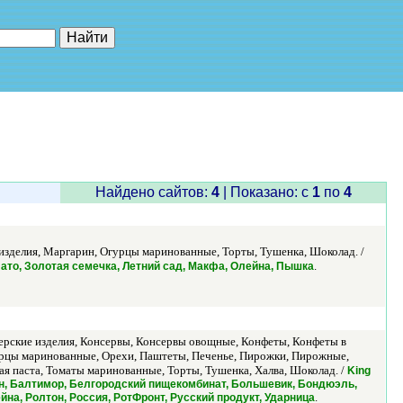
е"
Найдено сайтов:
4
| Показано: c
1
по
4
зделия, Маргарин, Огурцы маринованные, Торты, Тушенка, Шоколад. /
.
, Злато, Золотая семечка, Летний сад, Макфа, Олейна, Пышка
терские изделия, Консервы, Консервы овощные, Конфеты, Конфеты в
урцы маринованные, Орехи, Паштеты, Печенье, Пирожки, Пирожные,
я паста, Томаты маринованные, Торты, Тушенка, Халва, Шоколад. /
King
онцерн, Балтимор, Белгородский пищекомбинат, Большевик, Бондюэль,
.
на, Ролтон, Россия, РотФронт, Русский продукт, Ударница