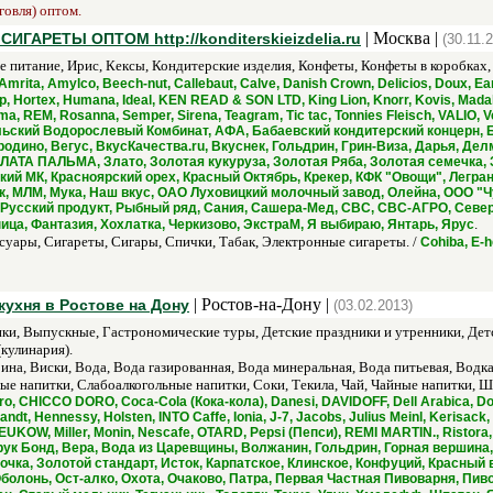
говля) оптом.
| Москва |
АРЕТЫ ОПТОМ http://konditerskieizdelia.ru
(30.11.
е питание, Ирис, Кексы, Кондитерские изделия, Конфеты, Конфеты в коробках
Amrita, Amylco, Beech-nut, Callebaut, Calve, Danish Crown, Delicios, Doux, Eart
pp, Hortex, Humana, Ideal, KEN READ & SON LTD, King Lion, Knorr, Kovis, Madal
Rama, REM, Rosanna, Semper, Sirena, Teagram, Tic tac, Tonnies Fleisch, VALIO
ьский Водорослевый Комбинат, АФА, Бабаевский кондитерский концерн, 
дино, Вегус, ВкусКачества.ru, Вкуснек, Гольдрин, Грин-Виза, Дарья, Де
ЛАТА ПАЛЬМА, Злато, Золотая кукуруза, Золотая Ряба, Золотая семечка,
ий МК, Красноярский орех, Красный Октябрь, Крекер, КФК "Овощи", Легран 
ик, МЛМ, Мука, Наш вкус, ОАО Луховицкий молочный завод, Олейна, ООО "
 Русский продукт, Рыбный ряд, Сания, Сашера-Мед, СВС, СВС-АГРО, Север
.
ица, Фантазия, Хохлатка, Черкизово, ЭкстраМ, Я выбираю, Янтарь, Ярус
уары, Сигареты, Сигары, Спички, Табак, Электронные сигареты. /
Cohiba, E-h
| Ростов-на-Дону |
кухня в Ростове на Дону
(03.02.2013)
ки, Выпускные, Гастрономические туры, Детские праздники и утренники, Детс
кулинария).
на, Виски, Вода, Вода газированная, Вода минеральная, Вода питьевая, Водка
 напитки, Слабоалкогольные напитки, Соки, Текила, Чай, Чайные напитки, Ш
, CHICCO DORO, Coca-Cola (Кока-кола), Danesi, DAVIDOFF, Dell Arabica, D
t, Hennessy, Holsten, INTO Caffe, Ionia, J-7, Jacobs, Julius Meinl, Kerisack
UKOW, Miller, Monin, Nescafe, OTARD, Pepsi (Пепси), REMI MARTIN., Ristora,
рук Бонд, Вера, Вода из Царевщины, Волжанин, Гольдрин, Горная вершина,
очка, Золотой стандарт, Исток, Карпатское, Клинское, Конфуций, Красный
болонь, Ост-алко, Охота, Очаково, Патра, Первая Частная Пивоварня, Пиво