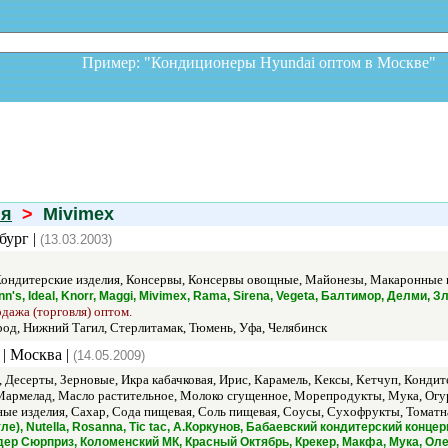
Пример: "Кондиционеры Hyundai оптом в Москв
ия
>
Mivimex
бург |
(13.03.2003)
ондитерские изделия, Консервы, Консервы овощные, Майонезы, Макаронные и
mann's, Ideal, Knorr, Maggi, Mivimex, Rama, Sirena, Vegeta, Балтимор, Делми
одажа (торговля) оптом.
од, Нижний Тагил, Стерлитамак, Тюмень, Уфа, Челябинск
| Москва |
(14.05.2009)
 Десерты, Зерновые, Икра кабачковая, Ирис, Карамель, Кексы, Кетчуп, Конди
Мармелад, Масло растительное, Молоко сгущенное, Морепродукты, Мука, Ог
е изделия, Сахар, Сода пищевая, Соль пищевая, Соусы, Сухофрукты, Томатна
естле), Nutella, Rosanna, Tic tac, А.Коркунов, Бабаевский кондитерский к
дер Сюрприз, Коломенский МК, Красный Октябрь, Крекер, Макфа, Мука, Олей