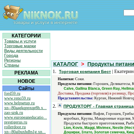
КАТЕГОРИИ
Товары и услуги
Торговые марки
Виды деятельности
Города
Регионы
КАТАЛОГ
>
Продукты питан
Страны
1.
| Екатерин
Торговая компания Бест
РЕКЛАМА
Напитки:
Соки.
НОВОЕ
Продукты питания:
Горошек, Деликатесы, К
Сайты
Calve, Gallina Blanca, Green Ray, Hell
Доставка, Продажа (торговля) в розницу, Пр
ford59.ru
Представительства:
Курган, Нижний Новгор
www.reno59.ru
www.helpsetup.ru
2.
ПРОДУКТОРГ - Главная страница
xn--80aagkqppxqe8h.x...
zao-szsk.ru
Продукты питания:
Вафли, Горошек, Грибы,
www.europeaneducatio...
коробках, Крупы, Макаронные изделия, 
prestigerus.ru
Продукты быстрого приготовления, Рыбны
rollerdoor.ru
Lion, Kovis, Maggi, Mivimex, Nestle (Н
xn--80aibuxhdbs1g.xn...
Доширак, Злато, Золотая семечка, Кин