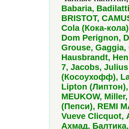
Babaria, Badila
BRISTOT, CAMUS
Cola (Кока-кола)
Dom Perignon, 
Grouse, Gaggia,
Hausbrandt, Henn
7, Jacobs, Juliu
(Косоухофф), La
Lipton (Липтон)
MEUKOW, Miller,
(Пепси), REMI MA
Vueve Clicquot,
Ахмад, Балтика,