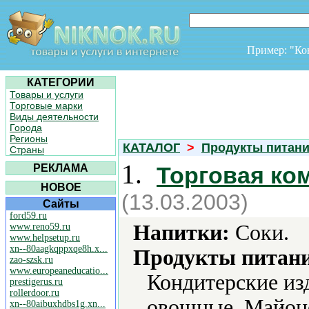
Пример: "К
КАТЕГОРИИ
Товары и услуги
Торговые марки
Виды деятельности
Города
Регионы
КАТАЛОГ
>
Продукты питан
Страны
1.
РЕКЛАМА
Торговая ко
НОВОЕ
(13.03.2003)
Сайты
ford59.ru
Напитки:
Соки.
www.reno59.ru
www.helpsetup.ru
xn--80aagkqppxqe8h.x...
Продукты питани
zao-szsk.ru
www.europeaneducatio...
Кондитерские из
prestigerus.ru
rollerdoor.ru
овощные, Майоне
xn--80aibuxhdbs1g.xn...