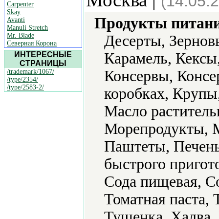
(14.05.
Carpenter
Skay
Продукты питани
Avanti
Manuli Stretch
Mr. Blade
Десерты, Зерновы
Северная Корона
Карамель, Кексы,
ИНТЕРЕСНЫЕ
СТРАНИЦЫ
Консервы, Консе
/trademark/1067/
/type/2354/
/type/2583-2/
коробках, Крупы
Масло раститель
Морепродукты, М
Паштеты, Печен
быстрого пригот
Сода пищевая, С
Томатная паста,
Тушенка, Халва,