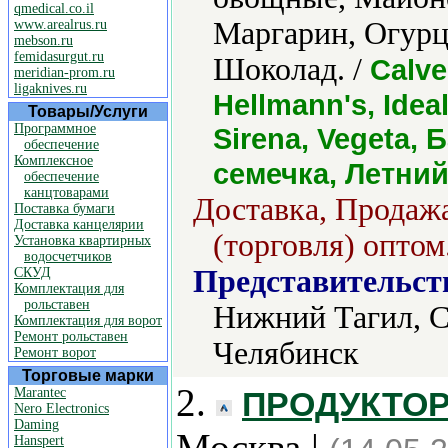
qmedical.co.il
Маргарин, Огурц
www.arealrus.ru
mebson.ru
femidasurgut.ru
Шоколад. /
Calve
meridian-prom.ru
ligaknives.ru
Hellmann's, Idea
Товары/Услуги
Программное
Sirena, Vegeta,
обеспечение
Комплексное
семечка, Летни
обеспечение
канцтоварами
Доставка, Продажа
Поставка бумаги
Доставка канцелярии
(торговля) оптом
Установка квартирных
водосчетчиков
Представительст
СКУД
Комплектация для
рольставен
Нижний Тагил, С
Комплектация для ворот
Ремонт рольставен
Челябинск
Ремонт ворот
Торговые марки
2.
Marantec
ПРОДУКТОРГ
Nero Electronics
Daming
Москва |
Hanspert