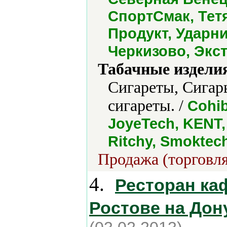
СпортСмак, Тет
Продукт, Ударни
Черкизово, Экс
Табачные издели
Сигареты, Сигар
сигареты. /
Cohib
JoyeTech, KENT, 
Ritchy, Smoktec
Продажа (торговля
4.
Ресторан ка
Ростове на Дон