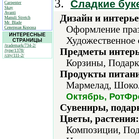
3.
Сладкие бук
Carpenter
Skay
Avanti
Дизайн и интерье
Manuli Stretch
Mr. Blade
Оформление праз
Северная Корона
ИНТЕРЕСНЫЕ
Художественное 
СТРАНИЦЫ
/trademark/734-2/
Предметы интерь
/type/1378/
/city/111-2/
Корзины, Подарк
Продукты питани
Мармелад, Шокол
Октябрь, РотФр
Сувениры, подар
Цветы, растения:
Композиции, Под