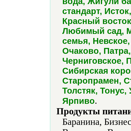
вода, Жигули ба
стандарт, Исток
Красный восток
Любимый сад, М
семья, Невское,
Очаково, Патра
Черниговское, 
Сибирская коро
Старопрамен, С
Толстяк, Тонус,
.
Ярпиво
Продукты питани
Баранина, Бизне