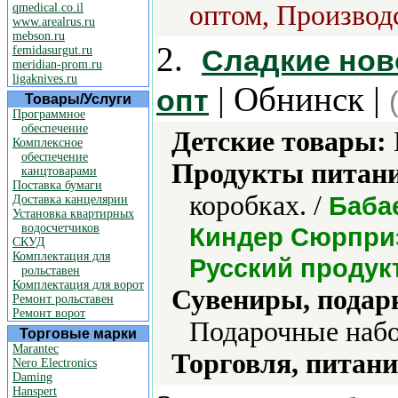
оптом, Производс
qmedical.co.il
www.arealrus.ru
mebson.ru
2.
femidasurgut.ru
Сладкие нов
meridian-prom.ru
ligaknives.ru
| Обнинск |
опт
Товары/Услуги
Программное
обеспечение
Детские товары:
Комплексное
обеспечение
Продукты питани
канцтоварами
Поставка бумаги
коробках. /
Баба
Доставка канцелярии
Установка квартирных
водосчетчиков
Киндер Сюрприз
СКУД
Комплектация для
Русский продукт
рольставен
Комплектация для ворот
Сувениры, подар
Ремонт рольставен
Ремонт ворот
Подарочные набо
Торговые марки
Marantec
Торговля, питани
Nero Electronics
Daming
Hanspert