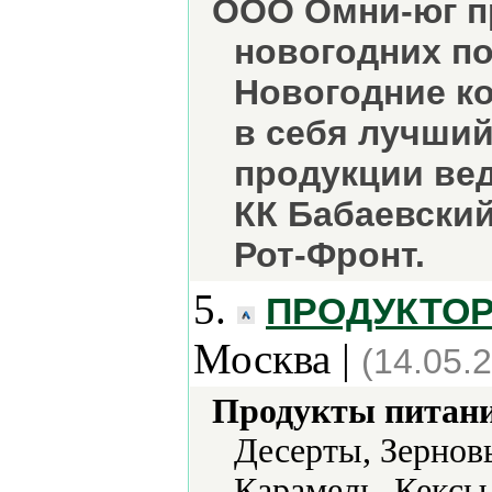
ООО Омни-юг пр
новогодних по
Новогодние к
в себя лучши
продукции вед
КК Бабаевски
Рот-Фронт.
5.
ПРОДУКТОРГ
Москва |
(14.05.
Продукты питани
Десерты, Зерновы
Карамель, Кексы,