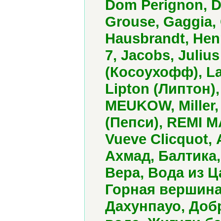
Dom Perignon, 
Grouse, Gaggia,
Hausbrandt, Henn
7, Jacobs, Juliu
(Косоухофф), La
Lipton (Липтон)
MEUKOW, Miller,
(Пепси), REMI MA
Vueve Clicquot,
Ахмад, Балтика,
Вера, Вода из 
Горная вершина,
Дахунпауо, Доб