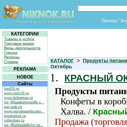
Пример: "К
КАТЕГОРИИ
Товары и услуги
Торговые марки
Виды деятельности
Города
Регионы
КАТАЛОГ
>
Продукты питан
Страны
Октябрь
РЕКЛАМА
1.
КРАСНЫЙ О
НОВОЕ
Сайты
Продукты питани
ford59.ru
www.reno59.ru
www.helpsetup.ru
Конфеты в короб
xn--80aagkqppxqe8h.x...
zao-szsk.ru
Халва. /
Красны
www.europeaneducatio...
prestigerus.ru
Продажа (торговля
rollerdoor.ru
xn--80aibuxhdbs1g.xn...