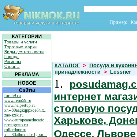
Пример: "К
КАТЕГОРИИ
Товары и услуги
Торговые марки
Виды деятельности
Города
Регионы
КАТАЛОГ
>
Посуда и кухонн
Страны
принадлежности
>
Lessner
РЕКЛАМА
1.
posudamag.c
НОВОЕ
Сайты
интернет магаз
ford59.ru
www.reno59.ru
столовую посуд
www.helpsetup.ru
xn--80aagkqppxqe8h.x...
zao-szsk.ru
Харькове, Доне
www.europeaneducatio...
prestigerus.ru
rollerdoor.ru
Одессе, Львове
xn--80aibuxhdbs1g.xn...