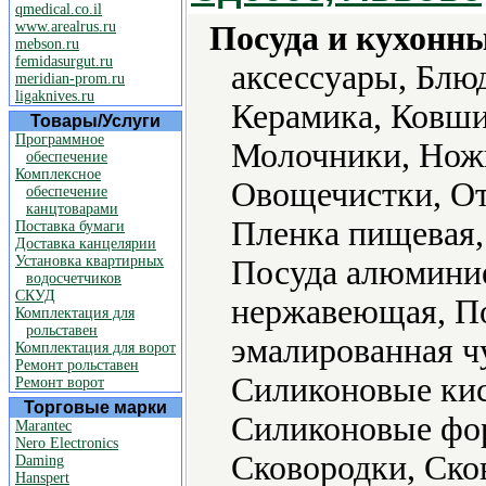
qmedical.co.il
www.arealrus.ru
Посуда и кухонн
mebson.ru
femidasurgut.ru
аксессуары, Блю
meridian-prom.ru
ligaknives.ru
Керамика, Ковши
Товары/Услуги
Программное
Молочники, Ножи
обеспечение
Комплексное
Овощечистки, О
обеспечение
канцтоварами
Пленка пищевая,
Поставка бумаги
Доставка канцелярии
Установка квартирных
Посуда алюминие
водосчетчиков
СКУД
нержавеющая, По
Комплектация для
рольставен
эмалированная ч
Комплектация для ворот
Ремонт рольставен
Силиконовые кис
Ремонт ворот
Торговые марки
Силиконовые фор
Marantec
Nero Electronics
Сковородки, Ско
Daming
Hanspert