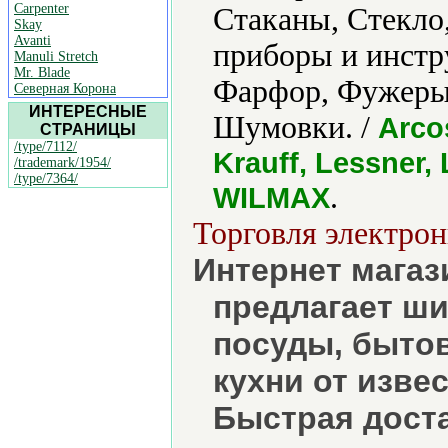
Carpenter
Стаканы, Стекло
Skay
Avanti
приборы и инстр
Manuli Stretch
Mr. Blade
Фарфор, Фужеры
Северная Корона
ИНТЕРЕСНЫЕ
Шумовки. /
Arco
СТРАНИЦЫ
/type/7112/
Krauff, Lessner,
/trademark/1954/
/type/7364/
.
WILMAX
Торговля электрон
Интернет мага
предлагает ш
посуды, бытов
кухни от изве
Быстрая доста