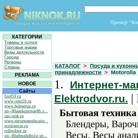
Пример: "К
КАТЕГОРИИ
Товары и услуги
Торговые марки
Виды деятельности
Города
Регионы
КАТАЛОГ
>
Посуда и кухонн
Страны
принадлежности
>
Motorolla
РЕКЛАМА
1.
Интернет-ма
НОВОЕ
Сайты
|
Elektrodvor.ru.
ford59.ru
www.reno59.ru
www.helpsetup.ru
Бытовая техника 
xn--80aagkqppxqe8h.x...
zao-szsk.ru
www.europeaneducatio...
Блендеры, Вароч
prestigerus.ru
rollerdoor.ru
Весы, Весы анал
xn--80aibuxhdbs1g.xn...