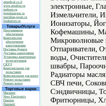
qmedical.co.il
электронные, Гл
www.arealrus.ru
mebson.ru
Измельчители, И
femidasurgut.ru
meridian-prom.ru
ligaknives.ru
Ионизаторы, Йо
Товары/Услуги
Кофемашины, Ма
Программное
обеспечение
Комплексное
Микроволновые 
обеспечение
канцтоварами
Отпариватели, О
Поставка бумаги
Доставка канцелярии
воды, Очистител
Установка квартирных
водосчетчиков
швабры, Пароочи
СКУД
Комплектация для
рольставен
Радиаторы масля
Комплектация для ворот
Ремонт рольставен
СВЧ печи, Соко
Ремонт ворот
Торговые марки
Сэндвичницы, То
Marantec
Nero Electronics
Фритюрницы, Хл
Daming
Hanspert