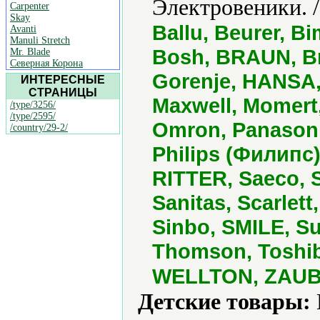
Электровеники. 
Carpenter
Skay
Ballu, Beurer, B
Avanti
Manuli Stretch
Bosh, BRAUN, Br
Mr. Blade
Северная Корона
Gorenje, HANSA, 
ИНТЕРЕСНЫЕ
СТРАНИЦЫ
Maxwell, Momert,
/type/3256/
/type/2595/
Omron, Panasoni
/country/29-2/
Philips (Филипс
RITTER, Saeco, 
Sanitas, Scarlett
Sinbo, SMILE, Su
Thomson, Toshiba
WELLTON, ZAUBE
Детские товары: