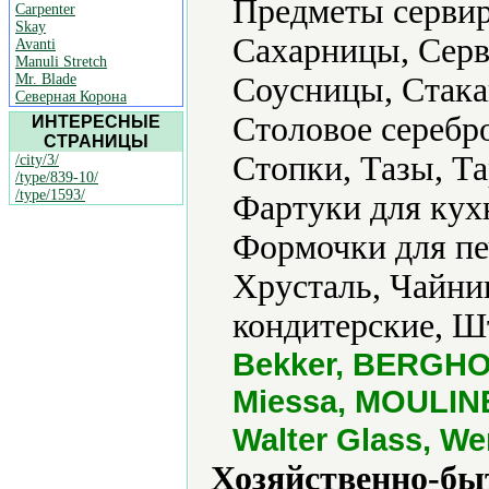
Предметы сервир
Carpenter
Skay
Сахарницы, Серв
Avanti
Manuli Stretch
Mr. Blade
Соусницы, Стака
Северная Корона
Столовое серебр
ИНТЕРЕСНЫЕ
СТРАНИЦЫ
Стопки, Тазы, Та
/city/3/
/type/839-10/
/type/1593/
Фартуки для кух
Формочки для пе
Хрусталь, Чайн
кондитерские, 
Bekker, BERGHOF
Miessa, MOULINEX
Walter Glass, W
Хозяйственно-бы