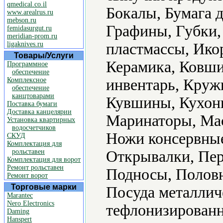
qmedical.co.il
Бокалы, Бумага д
www.arealrus.ru
mebson.ru
Графины, Губки,
femidasurgut.ru
meridian-prom.ru
ligaknives.ru
пластмассы, Ико
Товары/Услуги
Керамика, Ковши
Программное
обеспечение
Комплексное
инвентарь, Круж
обеспечение
канцтоварами
Кувшины, Кухонн
Поставка бумаги
Доставка канцелярии
Маринаторы, Ма
Установка квартирных
водосчетчиков
Ножи консервные
СКУД
Комплектация для
рольставен
Открывалки, Пер
Комплектация для ворот
Ремонт рольставен
Подносы, Половн
Ремонт ворот
Торговые марки
Посуда металлич
Marantec
Nero Electronics
тефлонизированн
Daming
Hanspert