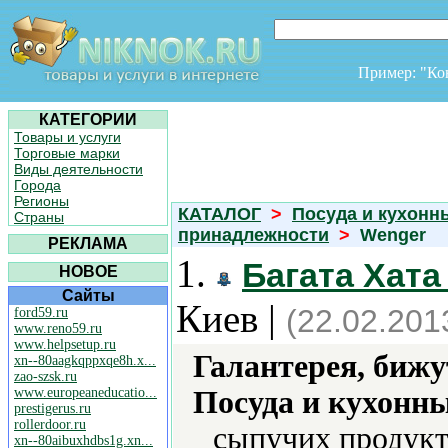
Пример: "К
КАТЕГОРИИ
Товары и услуги
Торговые марки
Виды деятельности
Города
Регионы
КАТАЛОГ
>
Посуда и кухонн
Страны
принадлежности
>
Wenger
РЕКЛАМА
1.
Багата Хата
НОВОЕ
Сайты
Киев |
(22.02.201
ford59.ru
www.reno59.ru
www.helpsetup.ru
Галантерея, бижу
xn--80aagkqppxqe8h.x...
zao-szsk.ru
www.europeaneducatio...
Посуда и кухонн
prestigerus.ru
rollerdoor.ru
сыпучих продукт
xn--80aibuxhdbs1g.xn...