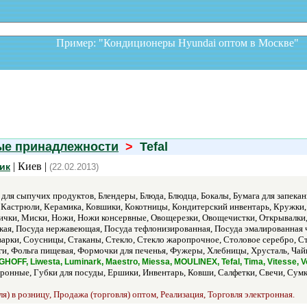
Пример: "Кондиционеры Hyundai оптом в Москв
ые принадлежности
>
Tefal
| Киев |
тик
(22.02.2013)
для сыпучих продуктов, Блендеры, Блюда, Блюдца, Бокалы, Бумага для запекан
 Кастрюли, Керамика, Ковшики, Кокотницы, Кондитерский инвентарь, Кружки,
чки, Миски, Ножи, Ножи консервные, Овощерезки, Овощечистки, Открывалки,
кая, Посуда нержавеющая, Посуда тефлонизированная, Посуда эмалированная 
арки, Соусницы, Стаканы, Стекло, Стекло жаропрочное, Столовое серебро, Ст
яги, Фольга пищевая, Формочки для печенья, Фужеры, Хлебницы, Хрусталь, Ч
HOFF, Liwesta, Luminark, Maestro, Miessa, MOULINEX, Tefal, Tima, Vitesse, V
ронные, Губки для посуды, Ершики, Инвентарь, Ковши, Салфетки, Свечи, Сумк
я) в розницу, Продажа (торговля) оптом, Реализация, Торговля электронная.