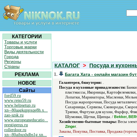
КАТЕГОРИИ
Товары и услуги
Торговые марки
Виды деятельности
Города
Регионы
КАТАЛОГ
>
Посуда и кухонн
Страны
1.
РЕКЛАМА
Багата Хата - онлайн магазин бу
Галантерея, бижутерия:
.
НОВОЕ
Посуда и кухонные принадлежности:
Банки 
Сайты
пластмассы, Икорницы, Картофелемялки,
ford59.ru
Лопатки, Маринаторы, Масленки, Мельни
www.reno59.ru
Посуда жаропрочная, Посуда металличес
www.helpsetup.ru
Сахарницы, Сервизы, Сковороды, Скоров
xn--80aagkqppxqe8h.x...
Тряпки, Фартуки для кухни, Фарфор, Фл
zao-szsk.ru
Шумовки, Щетки, Щипцы. /
Bekker, BERG
www.europeaneducatio...
Хозяйственно-бытовые товары:
Весы элект
prestigerus.ru
.
Zinger
rollerdoor.ru
Заказы, Покупка, Поставка, Продажа (торговл
xn--80aibuxhdbs1g.xn...