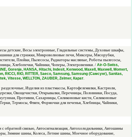
есы детские, Весы электронные, Гладильные системы, Духовые шкафы,
ашинки для стрижки, Микроволновые печи, Миксеры, Мясорубки,
истители, Плойки, Пылесосы, Радиаторы масляные, Роботы пылесосы,
ницы, Хлебопечки, Чайники, Чоперы, Электровеники. /
Air-O-Swiss,
NE, Gorenje, HANSA, Hitachi, Indesit, Kenwood, Maxell, Maxwell, Momert,
on, RICCI, RIO, RITTER, Saeco, Samsung, Samsung (Самсунг), Sanitas,
.
 Vitek, Vitesse, WELLTON, ZAUBER, Zelmer, Карат
 разделочные, Изделия из пластмассы, Картофелемялки, Кастрюли,
резки, Овощечистки, Открывалки, Перечницы, Половники, Посуда,
чугунная, Противни, Сахарницы, Силиконовые кисти, Силиконовые
Терки, Термосы, Фляги, Формочки для печенья, Хлебницы, Чайники,
и с обратной связью, Автосигнализация, Автохолодильники, Автошины
оры, Зимние шины, Колeса, Летние шины, Моечное оборудование,