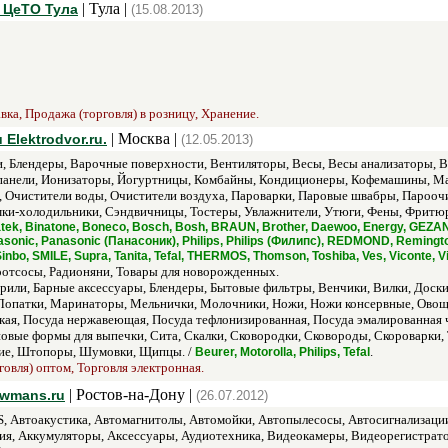
| Тула |
 ЦеТО Тула
(15.08.2013)
ка, Продажа (торговля) в розницу, Хранение.
| Москва |
Elektrodvor.ru.
(12.05.2013)
, Блендеры, Варочные поверхности, Вентиляторы, Весы, Весы анализаторы, В
панели, Ионизаторы, Йогуртницы, Комбайны, Кондиционеры, Кофемашины, М
, Очистители воды, Очистители воздуха, Пароварки, Паровые швабры, Парооч
ки-холодильники, Сэндвичницы, Тостеры, Увлажнители, Утюги, Фены, Фритюр
imatek, Binatone, Boneco, Bosch, Bosh, BRAUN, Brother, Daewoo, Energy, GEZAN
asonic, Panasonic (Панасоник), Philips, Philips (Филипс), REDMOND, Remingt
 Sinbo, SMILE, Supra, Tanita, Tefal, THERMOS, Thomson, Toshiba, Ves, Viconte,
отсосы, Радионяни, Товары для новорожденных.
рили, Барные аксессуары, Блендеры, Бытовые фильтры, Венчики, Вилки, Доски
Лопатки, Маринаторы, Мельнички, Молочники, Ножи, Ножи консервные, Овоще
кая, Посуда нержавеющая, Посуда тефлонизированная, Посуда эмалированная 
овые формы для выпечки, Сита, Скалки, Сковородки, Сковороды, Скороварки, 
ие, Штопоры, Шумовки, Щипцы. /
.
Beurer, Motorolla, Philips, Tefal
говля) оптом, Торговля электронная.
| Ростов-на-Дону |
ewmans.ru
(26.07.2012)
, Автоакустика, Автомагнитолы, Автомойки, Автопылесосы, Автосигнализаци
я, Аккумуляторы, Аксессуары, Аудиотехника, Видеокамеры, Видеорегистрат