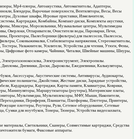
визоры, Mp4-плееры, Автоакустика, Автомагнитолы, Адаптеры,
Бинокли, Блендеры, Варочные поверхности, Вентиляторы, Весы, Весы
еатры, Духовые шкафы, Игровые приставки, Измельчители,
системы, Картриджи, Комбайны, Компакт-диски, Комплекты акустики,
фоны, Миксеры, Морозильники, Музыкальные центры, Мультимедиа
вы, Оверлоки, Отпариватели, Очистители воды, Пароварки, Печи,
ины, Проекторы, Пылесборники (фильтры) для пылесосов, Пылесосы,
 фильтры, Соковыжималки, Стабилизаторы напряжения, Стереомагнитолы,
остеры, Увлажнители, Усилители, Устройства для чтения, Утюги, Фены,
ры, Цифровые фото камеры, Чайники, Читалки, Швейные машины, Шнуры,
, Электрогазонокосилка, Электроинструмент, Электропилы.
ы, Дипломы, Дневники, Доски, Дыроколы, Ежедневники, Калькуляторы,
тбуков, Аксессуары, Акустические системы, Антивирусы, Аудиокарты,
фические поланшеты, Джойстики, Жесткие диски, Зарядные устройства,
абели, Кардридеры, Картриджи, Карты памяти, Клавиатуры, Коврики,
еры, Манипуляторы, Маршрутизаторы (роутеры), Материнские платы,
ниторы, Мультимедиа, Мультиплексоры, МФУ, Мыши, Накопители,
 Переходники, Периферия, Планшеты, Платформы, Плоттеры, Принтеры,
Режущие плоттеры, Роутеры, Рули, Сетевое оборудование, Сетевые
а, Сумки для ноутбуков, Тонеры, Тюнеры, Устройства видеозахвата,
е материалы, Светильники, Сканеры, Совместимые картриджи, Средства
ничтожители бумаги, Факсовые аппараты.