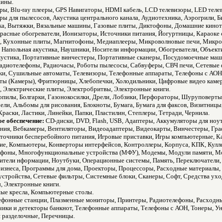
Шины.
ры, Blu-ray плееры, GPS Навигаторы, HDMI кабель, LCD телевизоры, LED теле
ы для пылесосов, Акустика центрального канала, Аудиотехника, Аэрогрили, 
а, Вытяжки, Вязальные машины, Газовые плиты, Диктофоны, Домашние кинот
асные обогреватели, Ионизаторы, Источники питания, Йогуртницы, Караоке 
, Кухонные плиты, Магнитофоны, Медиаплееры, Микроволновые печи, Микро
Напольная акустика, Наушники, Носители информации, Обогреватели, Объекти
кустика, Портативные винчестеры, Портативные сканеры, Посудомоечные маш
адиотелефоны, Радиочасы, Роботы пылесосы, Сабвуферы, СВЧ печи, Сетевые
, Сушильные автоматы, Телевизоры, Телефонные аппараты, Телефоны с АОН, Т
аты (Камеры), Фритюрницы, Хлебопечки, Холодильники, Цифровые видео каме
, Электрические плиты, Электробритвы, Электронные книги.
опилы, Болгарки, Газонокосилки, Дрели, Лобзики, Перфораторы, Шуруповерты
ели, Альбомы для рисования, Блокноты, Бумага, Бумага для факсов, Визитниц
раски, Ластики, Линейки, Папки, Пластилин, Степлеры, Тетради, Чернила.
е обеспечение:
CD-диски, DVD, Flash, USB, Адаптеры, Аккумуляторы для ноу
ания, Вебкамеры, Вентиляторы, Видеоадаптеры, Видеокарты, Винчестеры, Гра
сточники бесперебойного питания, Игровые приставки, Игры компьютерные, К
е, Компьютеры, Конверторы интерфейсов, Контроллеры, Корпуса, КПК, Кулл
фоны, Многофункциональные устройства (МФУ), Модемы, Модули памяти, Мо
ители нформации, Ноутбуки, Операционные системы, Память, Переключатели,
изнеса, Программы для дома, Проекторы, Процессоры, Расходные материалы, 
стройства, Сетевые фильтры, Системные блоки, Сканеры, Софт, Средства уход
 Электронные книги.
ые кресла, Компьютерные столы.
фонные станции, Плазменные мониторы, Принтеры, Радиотелефоны, Расходны
тчики и детекторы банкнот, Телефонные аппараты, Телефоны с АОН, Тонеры, У
 разделочные, Перечницы.