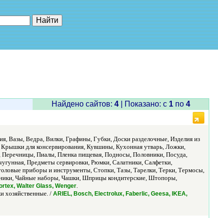
е"
Найдено сайтов:
4
| Показано: c
1
по
4
ия, Вазы, Ведра, Вилки, Графины, Губки, Доски разделочные, Изделия из
 Крышки для консервирования, Кувшины, Кухонная утварь, Ложки,
 Перечницы, Пиалы, Пленка пищевая, Подносы, Половники, Посуда,
чугунная, Предметы сервировки, Рюмки, Салатники, Салфетки,
оловые приборы и инструменты, Стопки, Тазы, Тарелки, Терки, Термосы,
айники, Чайные наборы, Чашки, Шприцы кондитерские, Штопоры,
.
ortex, Walter Glass, Wenger
и хозяйственные. /
ARIEL, Bosch, Electrolux, Faberlic, Geesa, IKEA,