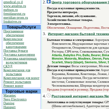
2.
qmedical.co.il
Центр торгового оборудования |
www.arealrus.ru
Посуда и кухонные принадлежности.
.
mebson.ru
Предметы интерьера.
.
femidasurgut.ru
Торговля, питание, обслуживание.
.
meridian-prom.ru
Хозяйственно-бытовые товары.
.
ligaknives.ru
Электротехника.
.
Товары/Услуги
Обеспечение, Оснащение, Подготовка, Постав
Программное
3.
Интернет-магазин бытовой техники 
обеспечение
Комплексное
Бытовая техника и электроника:
Аэрогрили
обеспечение
Измельчители, Индукционные варочные 
канцтоварами
Отпариватели, Отпариватели для одежды
Поставка бумаги
Ростеры, СВЧ печи, Соковыжималки, Сум
Доставка канцелярии
Atlanta, Babyliss Pro, Ballu, Beurer, B
Установка квартирных
Monster, Motorola, Moulinex, Omron, Pan
водосчетчиков
Scarlett, Sharp (Шарп), Siemens, Silver,
Детские товары:
Весы электронные, Молоко
СКУД
Посуда и кухонные принадлежности:
Аэрог
Комплектация для
Керамика, Ковшики, Кокотницы, Ложки, 
рольставен
Посуда жаропрочная, Посуда металличес
Комплектация для ворот
кисточки, Силиконовые лопатки, Силикон
Ремонт рольставен
Чесноковыжималки, Шприцы кондитерск
Ремонт ворот
Продажа (торговля) в розницу, Продажа (тор
Торговые марки
Marantec
4.
Ростовский интернет-магазин N
Nero Electronics
Автотехника и сопутствующие товары:
GPS
Daming
(Шины автомобильные), Адаптеры питани
Hanspert