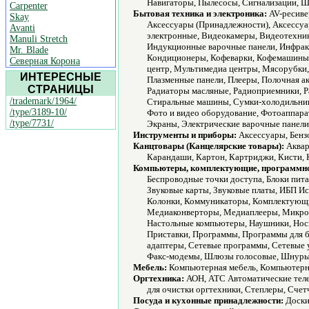
Навигаторы, Пылесосы, Сигнализации, 
Carpenter
Бытовая техника и электроника:
AV-ресиве
Skay
Аксессуары (Принадлежности), Аксессуар
Avanti
электронные, Видеокамеры, Видеотехник
Manuli Stretch
Индукционные варочные панели, Инфракр
Mr. Blade
Кондиционеры, Кофеварки, Кофемашины
Северная Корона
центр, Мультимедиа центры, Мясорубки, 
ИНТЕРЕСНЫЕ
Плазменные панели, Плееры, Полочная а
СТРАНИЦЫ
Радиаторы масляные, Радиоприемники, Р
/trademark/1964/
Стиральные машины, Сумки-холодильники
/type/3189-10/
Фото и видео оборудование, Фотоаппар
/type/7731/
Экраны, Электрические варочные панели
Инструменты и приборы:
Аксессуары, Бенз
Канцтовары (Канцелярские товары):
Аквар
Карандаши, Картон, Картриджи, Кисти, К
Компьютеры, комплектующие, программно
Беспроводные точки доступа, Блоки пит
Звуковые карты, Звуковые платы, ИБП И
Колонки, Коммуникаторы, Комплектующи
Медиаконверторы, Медиаплееры, Микро
Настольные компьютеры, Наушники, Нос
Приставки, Программы, Программы для б
адаптеры, Сетевые программы, Сетевые у
Факс-модемы, Шлюзы голосовые, Шнуры,
Мебель:
Компьютерная мебель, Компьютерн
Оргтехника:
АОН, АТС Автоматические теле
для очистки оргтехники, Степлеры, Сче
Посуда и кухонные принадлежности:
Доски