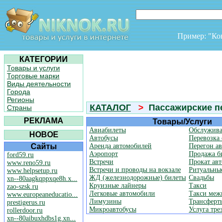
Пример: "К
КАТЕГОРИИ
Товары и услуги
Торговые марки
Виды деятельности
Города
Регионы
КАТАЛОГ
>
Пассажирские п
Страны
РЕКЛАМА
Товары/Услуги
Авиабилеты
Обслужива
НОВОЕ
Автобусы
Перевозка
Сайты
Аренда автомобилей
Перегон а
Аэропорт
Продажа б
ford59.ru
Встречи
Прокат ав
www.reno59.ru
Встречи и проводы на вокзале
Ритуальны
www.helpsetup.ru
ЖД (железнодорожные) билеты
Свадьбы
xn--80aagkqppxqe8h.x...
Круизные лайнеры
Такси
zao-szsk.ru
Легковые автомобили
Такси меж
www.europeaneducatio...
Лимузины
Трансферт
prestigerus.ru
Микроавтобусы
Услуга тре
rollerdoor.ru
xn--80aibuxhdbs1g.xn...