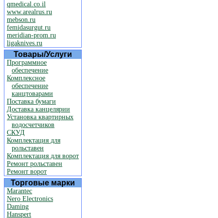
qmedical.co.il
www.arealrus.ru
mebson.ru
femidasurgut.ru
meridian-prom.ru
ligaknives.ru
Товары/Услуги
Программное
обеспечение
Комплексное
обеспечение
канцтоварами
Поставка бумаги
Доставка канцелярии
Установка квартирных
водосчетчиков
СКУД
Комплектация для
рольставен
Комплектация для ворот
Ремонт рольставен
Ремонт ворот
Торговые марки
Marantec
Nero Electronics
Daming
Hanspert