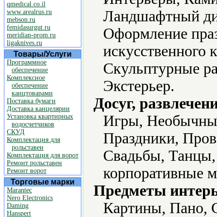
qmedical.co.il
Ландшафтный ди
www.arealrus.ru
mebson.ru
femidasurgut.ru
Оформление праз
meridian-prom.ru
ligaknives.ru
искусственного 
Товары/Услуги
Программное
Скульптурные ра
обеспечение
Комплексное
Экстерьер.
обеспечение
канцтоварами
Досуг, развлечен
Поставка бумаги
Доставка канцелярии
Игры, Необычные
Установка квартирных
водосчетчиков
СКУД
Праздники, Пров
Комплектация для
рольставен
Свадьбы, Танцы,
Комплектация для ворот
Ремонт рольставен
корпоративные м
Ремонт ворот
Торговые марки
Предметы интерь
Marantec
Nero Electronics
Картины, Пано, 
Daming
Hanspert