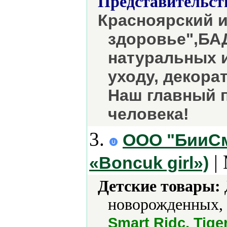
Представительст
Красноярский и
здоровье",БА
натуральных 
уходу, декора
Наш главный 
человека!
3.
ООО "БииСма
|
«Boncuk girl»)
Детские товары:
новорожденных, 
Smart Ridc, Tige