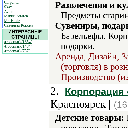
Развлечения и ку
Carpenter
Skay
Avanti
Предметы старин
Manuli Stretch
Mr. Blade
Сувениры, подар
Северная Корона
ИНТЕРЕСНЫЕ
Барельефы, Корп
СТРАНИЦЫ
/trademark/1354/
подарки.
/trademark/1484/
/trademark/757/
Аренда, Дизайн, 
(торговля) в роз
Производство (из
2.
Корпорация 
Красноярск |
(16
Детские товары:
подгузник, Тава