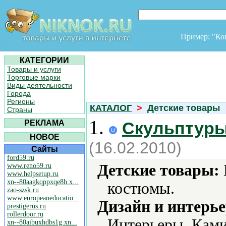
Пример: "К
КАТЕГОРИИ
Товары и услуги
Торговые марки
Виды деятельности
Города
Регионы
КАТАЛОГ
>
Детские товары
Страны
1.
РЕКЛАМА
Скульптуры
НОВОЕ
(16.02.2010)
Сайты
ford59.ru
Детские товары:
www.reno59.ru
www.helpsetup.ru
xn--80aagkqppxqe8h.x...
костюмы.
zao-szsk.ru
www.europeaneducatio...
Дизайн и интерье
prestigerus.ru
rollerdoor.ru
Интерьеры, Ками
xn--80aibuxhdbs1g.xn...