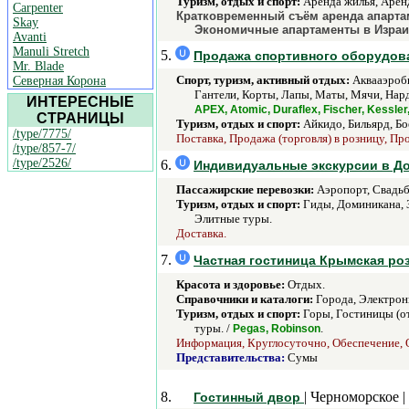
Туризм, отдых и спорт:
Аренда жилья, Аренд
Carpenter
Кратковременный съём аренда апартам
Skay
Экономичные апартаменты в Израи
Avanti
Manuli Stretch
5.
Продажа спортивного оборудова
Mr. Blade
Спорт, туризм, активный отдых:
Аквааэроби
Северная Корона
Гантели, Корты, Лапы, Маты, Мячи, Нарды
ИНТЕРЕСНЫЕ
APEX, Atomic, Duraflex, Fischer, Kessler, 
СТРАНИЦЫ
Туризм, отдых и спорт:
Айкидо, Бильярд, Бо
/type/7775/
Поставка, Продажа (торговля) в розницу, Пр
/type/857-7/
/type/2526/
6.
Индивидуальные экскурсии в Д
Пассажирские перевозки:
Аэропорт, Свадьбы
Туризм, отдых и спорт:
Гиды, Доминикана, З
Элитные туры.
Доставка.
7.
Частная гостиница Крымская ро
Красота и здоровье:
Отдых.
Справочники и каталоги:
Города, Электрон
Туризм, отдых и спорт:
Горы, Гостиницы (от
туры. /
.
Pegas, Robinson
Информация, Круглосуточно, Обеспечение, 
Представительства:
Сумы
8.
| Черноморское |
Гостинный двор