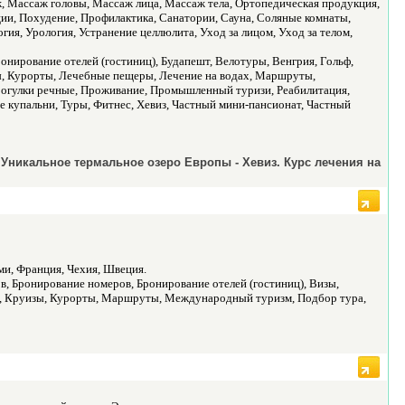
аж, Массаж головы, Массаж лица, Массаж тела, Ортопедическая продукция,
ции, Похудение, Профилактика, Санатории, Сауна, Соляные комнаты,
я, Урология, Устранение целлюлита, Уход за лицом, Уход за телом,
онирование отелей (гостиниц), Будапешт, Велотуры, Венгрия, Гольф,
мы, Курорты, Лечебные пещеры, Лечение на водах, Маршруты,
рогулки речные, Проживание, Промышленный туризи, Реабилитация,
е купальни, Туры, Фитнес, Хевиз, Частный мини-пансионат, Частный
 Уникальное термальное озеро Европы - Хевиз. Курс лечения на
ми, Франция, Чехия, Швеция.
, Бронирование номеров, Бронирование отелей (гостиниц), Визы,
ры, Круизы, Курорты, Маршруты, Международный туризм, Подбор тура,