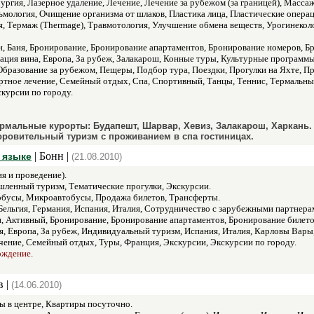
рургия, Лазерное удаление, Лечение, Лечение за рубежом (за границей), Масс
мология, Очищение организма от шлаков, Пластика лица, Пластические опера
 Термаж (Thermage), Травмотология, Улучшение обмена веществ, Урогинекологи
н, Баня, Бронирование, Бронирование апартаментов, Бронирование номеров, Бр
тация вина, Европа, За рубеж, Залакарош, Конные туры, Культурные програм
азование за рубежом, Пещеры, Подбор тура, Поездки, Прогулки на Яхте, П
ртное лечение, Семейный отдых, Спа, Спортивный, Танцы, Теннис, Термальны
курсии по городу.
ермальные курорты: Будапешт, Шарвар, Хевиз, Залакарош, Харкань.
оровительный туризм с проживанием в спа гостиницах.
| Бонн |
 языке
(21.08.2010)
я и проведение).
ленный туризм, Тематические прогулки, Экскурсии.
бусы, Микроавтобусы, Продажа билетов, Трансферты.
Бельгия, Германия, Испания, Италия, Сотрудничество с зарубежными партнера
 Активный, Бронирование, Бронирование апартаментов, Бронирование билетов
ия, Европа, За рубеж, Индивидуальный туризм, Испания, Италия, Карловы Ва
чение, Семейный отдых, Туры, Франция, Экскурсии, Экскурсии по городу.
ождение.
в |
(14.06.2010)
ы в центре, Квартиры посуточно.