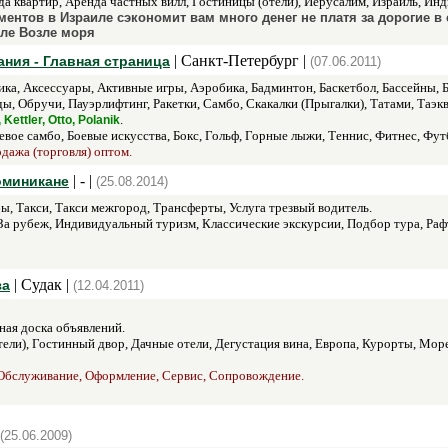
а квартир, Аренда частных вилл, Гостиницы (отели), Иерусалим, Израиль, Ин
ентов в Израиле сэкономит вам много денег не платя за дорогие в
ле Возле моря
| Санкт-Петербург |
ния - Главная страница
(07.06.2011)
ка, Аксессуары, Активные игры, Аэробика, Бадминтон, Баскетбол, Бассейны, Б
, Обручи, Пауэрлифтинг, Ракетки, Самбо, Скакалки (Прыгалки), Татами, Таэкв
.
Kettler, Otto, Polanik
евое самбо, Боевые искусства, Бокс, Гольф, Горные лыжи, Теннис, Фитнес, Фут
одажа (торговля) оптом.
| - |
оминикане
(25.08.2014)
, Такси, Такси межгород, Трансферты, Услуга трезвый водитель.
а рубеж, Индивидуальный туризм, Классические экскурсии, Подбор тура, Раф
| Судак |
за
(12.04.2011)
ная доска объявлений.
ели), Гостинный двор, Дачные отели, Дегустация вина, Европа, Курорты, Мор
Обслуживание, Оформление, Сервис, Сопровождение.
(25.06.2009)