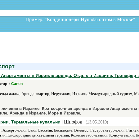
Пример: "Кондиционеры Hyundai оптом в Москв
спорт
 Апартаменты в Израиле аренда, Отдых в Израиле, Трансфер 
тир. /
.
Canon
енда жилья, Аренда квартир, Иерусалим, Израиль, Международный туризм, Мер
 лечение в Израиле, Краткосрочная аренда в Израиле Апартаменты 
иле, Аренда в Израиле, Море в Израиле,
| Шиофок |
грии. Термальные купальни
(13.05.2010)
 Аллергология, Баня, Бассейн, Бесплодие, Велнесс, Гастроэнтерология, Гигиен
гия, Кислородная дыхательная терапия, Кожные заболевания, Консультации, К