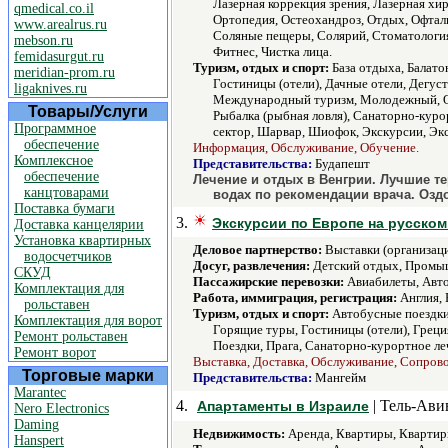
Лазерная коррекция зрения, Лазерная хи
qmedical.co.il
Ортопедия, Остеохандроз, Отдых, Офталь
www.arealrus.ru
Соляные пещеры, Солярий, Стоматология,
mebson.ru
Фитнес, Чистка лица.
femidasurgut.ru
Туризм, отдых и спорт:
База отдыха, Балато
meridian-prom.ru
Гостиницы (отели), Дачные отели, Дегус
ligaknives.ru
Международный туризм, Молодежный, Обр
Товары/Услуги
Рыбалка (рыбная ловля), Санаторно-куро
Программное
сектор, Шарвар, Шиофок, Экскурсии, Экс
обеспечение
Информация, Обслуживание, Обучение.
Комплексное
Представительства:
Будапешт
обеспечение
Лечение и отдых в Венгрии. Лучшие т
канцтоварами
водах по рекомендации врача. Озд
Поставка бумаги
3.
Экскурсии по Европе на русском
Доставка канцелярии
Установка квартирных
Деловое партнерство:
Выставки (организаци
водосчетчиков
Досуг, развлечения:
Детский отдых, Промыш
СКУД
Пассажирские перевозки:
Авиабилеты, Авто
Комплектация для
Работа, иммиграция, регистрация:
Англия, 
рольставен
Туризм, отдых и спорт:
Автобусные поездки,
Комплектация для ворот
Горящие туры, Гостиницы (отели), Грец
Ремонт рольставен
Поездки, Прага, Санаторно-курортное ле
Ремонт ворот
Выставка, Доставка, Обслуживание, Сопров
Торговые марки
Представительства:
Мангейм
Marantec
4.
| Тель-Ави
Апартаменты в Израиле
Nero Electronics
Daming
Недвижимость:
Аренда, Квартиры, Квартир
Hanspert