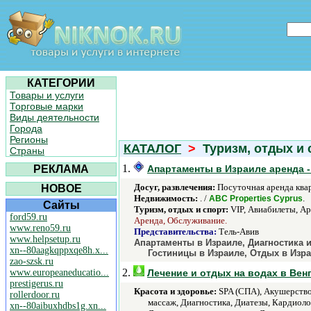
КАТЕГОРИИ
Товары и услуги
Торговые марки
Виды деятельности
Города
Регионы
КАТАЛОГ
>
Туризм, отдых и 
Страны
1.
РЕКЛАМА
Апартаменты в Израиле аренда -
Досуг, развлечения:
Посуточная аренда квар
НОВОЕ
Недвижимость:
. /
.
ABC Properties Cyprus
Сайты
Туризм, отдых и спорт:
VIP, Авиабилеты, Ар
ford59.ru
Аренда, Обслуживание.
www.reno59.ru
Представительства:
Тель-Авив
www.helpsetup.ru
Апартаменты в Израиле, Диагностика и
xn--80aagkqppxqe8h.x...
Гостиницы в Израиле, Отдых в Изра
zao-szsk.ru
2.
www.europeaneducatio...
Лечение и отдых на водах в Вен
prestigerus.ru
Красота и здоровье:
SPA (СПА), Акушерство,
rollerdoor.ru
массаж, Диагностика, Диатезы, Кардиоло
xn--80aibuxhdbs1g.xn...