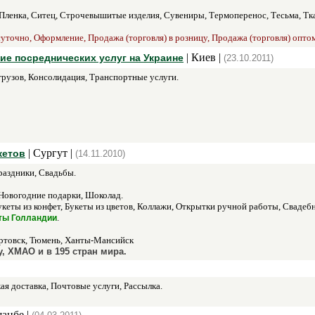
 Пленка, Ситец, Строчевышитые изделия, Сувениры, Термоперенос, Тесьма, Т
суточно, Оформление, Продажа (торговля) в розницу, Продажа (торговля) оптом
| Киев |
ие посреднических услуг на Украине
(23.10.2011)
грузов, Консолидация, Транспортные услуги.
| Сургут |
кетов
(14.11.2010)
аздники, Свадьбы.
Новогодние подарки, Шоколад.
кеты из конфет, Букеты из цветов, Коллажи, Открытки ручной работы, Свадеб
.
ты Голландии
ртовск, Тюмень, Ханты-Мансийск
у, ХМАО и в 195 стран мира.
ая доставка, Почтовые услуги, Рассылка.
анбе |