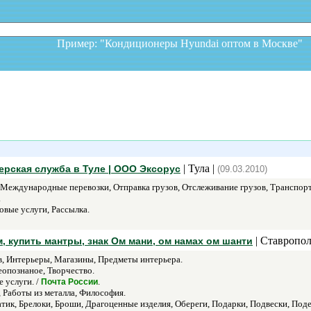
Пример: "Кондиционеры Hyundai оптом в Москв
| Тула |
ьерская служба в Туле | ООО Эксорус
(09.03.2010)
 Международные перевозки, Отправка грузов, Отслеживание грузов, Транспорт
.
овые услуги, Рассылка.
| Ставропол
, купить мантры, знак Ом мани, ом намах ом шанти
в, Интерьеры, Магазины, Предметы интерьера.
опознаное, Творчество.
 услуги. /
.
Почта России
 Работы из металла, Философия.
тик, Брелоки, Броши, Драгоценные изделия, Обереги, Подарки, Подвески, Под