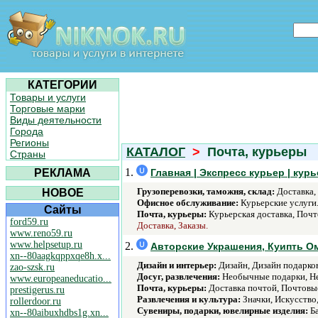
КАТЕГОРИИ
Товары и услуги
Торговые марки
Виды деятельности
Города
Регионы
КАТАЛОГ
>
Почта, курьеры
Страны
1.
РЕКЛАМА
Главная | Экспресс курьер | кур
Грузоперевозки, таможня, склад:
Доставка,
НОВОЕ
Офисное обслуживание:
Курьерские услуги
Сайты
Почта, курьеры:
Курьерская доставка, Почт
ford59.ru
Доставка, Заказы.
www.reno59.ru
www.helpsetup.ru
2.
Авторские Украшения, Куипть Ом
xn--80aagkqppxqe8h.x...
Дизайн и интерьер:
Дизайн, Дизайн подарко
zao-szsk.ru
Досуг, развлечения:
Необычные подарки, Не
www.europeaneducatio...
Почта, курьеры:
Доставка почтой, Почтовые
prestigerus.ru
Развлечения и культура:
Значки, Искусство,
rollerdoor.ru
Сувениры, подарки, ювелирные изделия:
Ба
xn--80aibuxhdbs1g.xn...