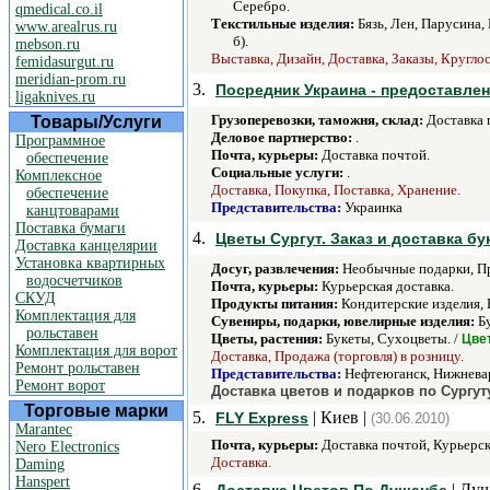
Серебро.
qmedical.co.il
Текстильные изделия:
Бязь, Лен, Парусина,
www.arealrus.ru
б).
mebson.ru
Выставка, Дизайн, Доставка, Заказы, Кругло
femidasurgut.ru
meridian-prom.ru
3.
Посредник Украина - предоставлен
ligaknives.ru
Грузоперевозки, таможня, склад:
Доставка 
Товары/Услуги
Деловое партнерство:
.
Программное
Почта, курьеры:
Доставка почтой.
обеспечение
Социальные услуги:
.
Комплексное
Доставка, Покупка, Поставка, Хранение.
обеспечение
Представительства:
Украинка
канцтоварами
Поставка бумаги
4.
Цветы Сургут. Заказ и доставка бу
Доставка канцелярии
Установка квартирных
Досуг, развлечения:
Необычные подарки, Пр
водосчетчиков
Почта, курьеры:
Курьерская доставка.
СКУД
Продукты питания:
Кондитерские изделия, 
Комплектация для
Сувениры, подарки, ювелирные изделия:
Бу
рольставен
Цветы, растения:
Букеты, Сухоцветы. /
Цве
Комплектация для ворот
Доставка, Продажа (торговля) в розницу.
Ремонт рольставен
Представительства:
Нефтеюганск, Нижнева
Ремонт ворот
Доставка цветов и подарков по Сургут
Торговые марки
5.
| Киев |
FLY Express
(30.06.2010)
Marantec
Почта, курьеры:
Доставка почтой, Курьерск
Nero Electronics
Доставка.
Daming
Hanspert
6.
| Душ