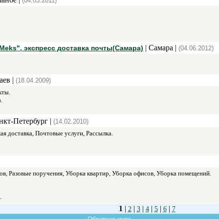
(04.03.2011)
| Самара |
Meks", экспресс доставка почты(Самара)
(04.06.2012)
аев |
(18.04.2009)
кты.
.
нкт-Петербург |
(14.02.2010)
ая доставка, Почтовые услуги, Рассылка.
в, Разовые поручения, Уборка квартир, Уборка офисов, Уборка помещений.
.
1
|
|
|
|
|
|
2
3
4
5
6
7