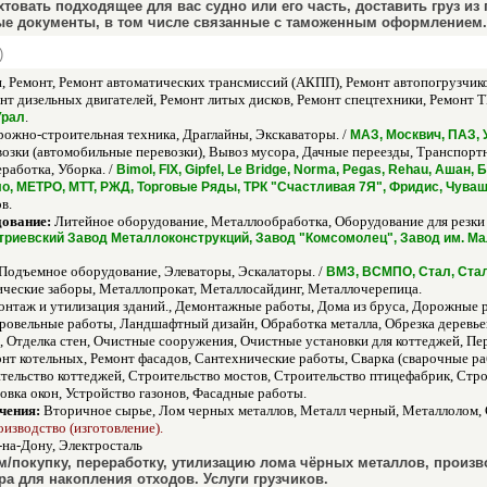
вать подходящее для вас судно или его часть, доставить груз из 
ые документы, в том числе связанные с таможенным оформлением.
)
 Ремонт, Ремонт автоматических трансмиссий (АКПП), Ремонт автопогрузчико
онт дизельных двигателей, Ремонт литых дисков, Ремонт спецтехники, Ремонт
.
Урал
ожно-строительная техника, Драглайны, Экскаваторы. /
МАЗ, Москвич, ПАЗ, 
озки (автомобильные перевозки), Вывоз мусора, Дачные переезды, Транспортн
работка, Уборка. /
Bimol, FIX, Gipfel, Le Bridge, Norma, Pegas, Rehau, Аша
о, МЕТРО, МТТ, РЖД, Торговые Ряды, ТРК "Счастливая 7Я", Фридис, Чува
в.
дование:
Литейное оборудование, Металлообработка, Оборудование для резки 
риевский Завод Металлоконструкций, Завод "Комсомолец", Завод им. Ма
Подъемное оборудование, Элеваторы, Эскалаторы. /
ВМЗ, ВСМПО, Стал, Ста
ческие заборы, Металлопрокат, Металлосайдинг, Металлочерепица.
нтаж и утилизация зданий., Демонтажные работы, Дома из бруса, Дорожные р
Кровельные работы, Ландшафтный дизайн, Обработка металла, Обрезка деревь
, Отделка стен, Очистные сооружения, Очистные установки для коттеджей, Пер
нт котельных, Ремонт фасадов, Сантехнические работы, Сварка (сварочные раб
тельство коттеджей, Строительство мостов, Строительство птицефабрик, Стр
новка окон, Устройство газонов, Фасадные работы.
чения:
Вторичное сырье, Лом черных металлов, Металл черный, Металлолом, С
изводство (изготовление).
-на-Дону, Электросталь
покупку, переработку, утилизацию лома чёрных металлов, произв
ра для накопления отходов. Услуги грузчиков.