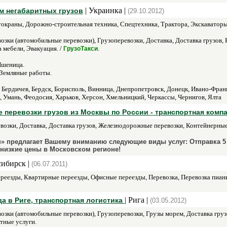
| Украинка |
м негабаритных грузов
(29.10.2012)
окраны, Дорожно-строительная техника, Спецтехника, Трактора, Экскаваторы
озки (автомобильные перевозки), Грузоперевозки, Доставка, Доставка грузов,
 мебели, Эвакуация. /
.
ГрузоТакси
Пшеница.
 Земляные работы.
 Бердичев, Бердск, Борисполь, Винница, Днепропетровск, Донецк, Ивано-Франко
 Умань, Феодосия, Харьков, Херсон, Хмельницкий, Черкассы, Чернигов, Ялта
перевозки грузов из Москвы по России - транспортная компа
возки, Доставка, Доставка грузов, Железнодорожные перевозки, Контейнерные
» предлагает Вашему вниманию следующие виды услуг: Отправка 5 т
низкие цены в Московском регионе!
сибирск |
(06.07.2011)
реезды, Квартирные переезды, Офисные переезды, Перевозка, Перевозка пиани
| Рига |
да в Риге, транспортная логистика
(03.05.2012)
зки (автомобильные перевозки), Грузоперевозки, Грузы морем, Доставка груз
тные услуги.