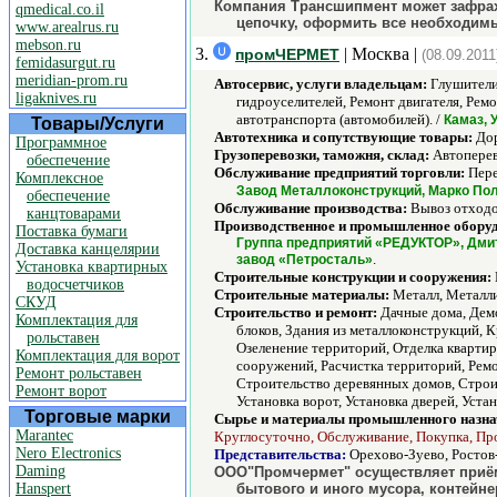
Компания Трансшипмент может зафрахто
qmedical.co.il
цепочку, оформить все необходим
www.arealrus.ru
mebson.ru
3.
| Москва |
промЧЕРМЕТ
(08.09.2011
femidasurgut.ru
meridian-prom.ru
Автосервис, услуги владельцам:
Глушители,
ligaknives.ru
гидроуселителей, Ремонт двигателя, Рем
автотранспорта (автомобилей). /
Камаз, 
Товары/Услуги
Автотехника и сопутствующие товары:
Дор
Программное
Грузоперевозки, таможня, склад:
Автоперев
обеспечение
Обслуживание предприятий торговли:
Пере
Комплексное
Завод Металлоконструкций, Марко Пол
обеспечение
Обслуживание производства:
Вывоз отходо
канцтоварами
Производственное и промышленное обору
Поставка бумаги
Группа предприятий «РЕДУКТОР», Дмит
Доставка канцелярии
.
завод «Петросталь»
Установка квартирных
Строительные конструкции и сооружения:
водосчетчиков
Строительные материалы:
Металл, Металли
СКУД
Строительство и ремонт:
Дачные дома, Демо
Комплектация для
блоков, Здания из металлоконструкций, 
рольставен
Озеленение территорий, Отделка квартир
Комплектация для ворот
сооружений, Расчистка территорий, Ремо
Ремонт рольставен
Строительство деревянных домов, Строи
Ремонт ворот
Установка ворот, Установка дверей, Уста
Торговые марки
Сырье и материалы промышленного назна
Marantec
Круглосуточно, Обслуживание, Покупка, Про
Nero Electronics
Представительства:
Орехово-Зуево, Ростов
Daming
ООО"Промчермет" осуществляет приём/
Hanspert
бытового и иного мусора, контейне