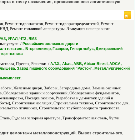
порта в точку назначения, организовав всю логистическую
в, Ремонт гидронасосов, Ремонт гидрораспределителей, Ремонт
 ТНВД, Ремонт топливной аппаратуры, Эвакуация неисправного
.
УАЗ, УРАЛ, ЧТЗ, ЯМЗ
ые услуги. /
.
Российские железные дороги
н, Балттекстиль, Вторполимер, Газпром, Гиперглобус, Дмитриевский
.
шторгтехника
металла, Прессы, Решетки. /
A.T.X., Abac, ABB, Abicor Binzel, ADCA,
лышева, Завод пищевого оборудования "Растон", Металлургический
.
лькомплект
аботы, Железные двери, Заборы, Загородные дома, Замена оконных
ев, Обследование зданий и сооружений, Обследование фундаментов,
епланировка, Посадка газанов, Разработка и демонтаж зданий и
оты), Строителная изоляция, Строительная техника, Строительство дач,
оительство птичников, Строительство трубопроводного транспорта,
таль, Судовая запорная арматура, Трансформаторная сталь, Чугун.
одит демонтажи металлоконструкций. Вывоз строительного,