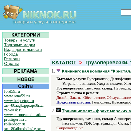
КАТЕГОРИИ
Товары и услуги
Торговые марки
Виды деятельности
Города
Регионы
КАТАЛОГ
>
Грузоперевозки, 
Страны
1.
РЕКЛАМА
Клининговая компания "Кристал
Бытовые услуги:
Гувернантки, Дезинфекция
НОВОЕ
Устранение запахов, Уход за полами, Хим
Сайты
Грузоперевозки, таможня, склад:
Переезды, 
ford59.ru
Строительство и ремонт:
.
www.reno59.ru
Дизайн, Заказы, Обеспечение, Обслуживание
www.helpsetup.ru
Представительства:
Геленджик, Краснодар,
xn--80aagkqppxqe8h.x...
zao-szsk.ru
2.
Трансшипмент - фрахт морских 
www.europeaneducatio...
Грузоперевозки, таможня, склад:
Автоперев
prestigerus.ru
Растаможка, РЕФ, Сертефикация, Склад, 
rollerdoor.ru
Сопровождение.
xn--80aibuxhdbs1g.xn...