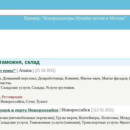
Пример: "Кондиционеры Hyundai оптом в Москв
таможня, склад
| Анапа |
л плюс"
(21.04.2011)
, Домашний персонал, Домработницы, Клининг, Мытье окон, Мытье фасадов, П
чистка.
Складские услуги, Склады, Услуги грузчиков.
, Реставрация.
 Новороссийск, Сочи, Туапсе
| Новороссийск |
судов в порту Новороссийск
(12.01.2011)
озки (автомобильные перевозки), Грузы морем, Контейнеры, Логистика, Межд
Складские услуги, Таможенные услуги (таможня), Транспортные услуги, Фрахт