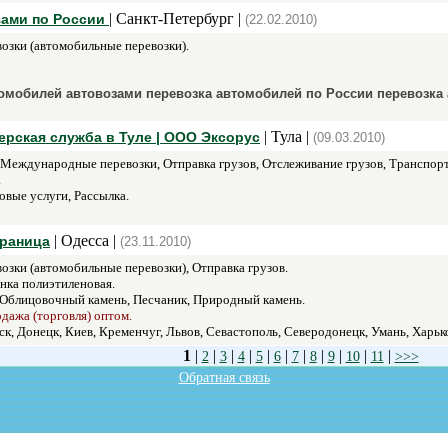
| Санкт-Петербург |
зами по России
(22.02.2010)
озки (автомобильные перевозки).
томобилей автовозами перевозка автомобилей по России перевозка
| Тула |
ьерская служба в Туле | ООО Эксорус
(09.03.2010)
 Международные перевозки, Отправка грузов, Отслеживание грузов, Транспорт
.
овые услуги, Рассылка.
| Одесса |
траница
(23.11.2010)
озки (автомобильные перевозки), Отправка грузов.
нка полиэтиленовая.
Облицовочный камень, Песчаник, Природный камень.
одажа (торговля) оптом.
, Донецк, Киев, Кременчуг, Львов, Севастополь, Северодонецк, Умань, Харьк
1
|
|
|
|
|
|
|
|
|
|
|
2
3
4
5
6
7
8
9
10
11
>>>
Обратная связь