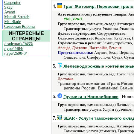
Carpenter
4.
Трал Житомир. Перевозки трало
Skay
Avanti
Автотехника и сопутствующие товары:
Авт
Manuli Stretch
.
УАЗ, УРАЛ
Mr. Blade
Грузоперевозки, таможня, склад:
Автоперев
Северная Корона
Транспортные услуги, Упаковка, Упаковка
ИНТЕРЕСНЫЕ
Деловое партнерство:
Сотрудничество.
Сельское хозяйство:
Комбайны, Кукуруза, 
СТРАНИЦЫ
Строительство и ремонт:
Землеустройство,
/trademark/9433/
Аренда, Доставка, Настройка, Ремонт.
/type/2484/
Представительства:
Алушта, Белая Церковь,
/type/2690-3/
Севастополь, Симферополь, Судак, Сумы,
5.
Железнодорожные контейнерные 
Грузоперевозки, таможня, склад:
Грузопере
Доставка.
Транспортная компания «Транс Регион
регионы России. Внимание! Самые 
6.
| Ново
Грузчики в Новосибирске
Грузоперевозки, таможня, склад:
Дачные пе
Транспортные услуги, Услуги грузчиков.
7.
SEAR - Услуги таможенного скла
Грузоперевозки, таможня, склад:
Автоперево
Таможенные услуги (таможня), Транспор