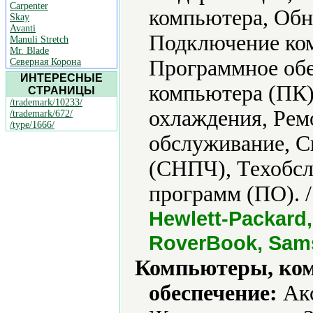
Carpenter
компьютера, Обн
Skay
Avanti
Подключение ко
Manuli Stretch
Mr. Blade
Программное обе
Северная Корона
ИНТЕРЕСНЫЕ
компьютера (ПК)
СТРАНИЦЫ
/trademark/10233/
охлаждения, Рем
/trademark/672/
/type/1666/
обслуживание, С
(СНПЧ), Техобсл
программ (ПО). 
Hewlett-Packard, 
RoverBook, Sams
Компьютеры, ко
обеспечение:
Акс