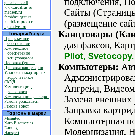
подключения, По
qmedical.co.il
www.arealrus.ru
Сайты (Страницы
mebson.ru
femidasurgut.ru
(размещение сайт
meridian-prom.ru
ligaknives.ru
Канцтовары (Кан
Товары/Услуги
Программное
для факсов, Карт
обеспечение
Комплексное
обеспечение
Pilot, Svetocopy
канцтоварами
Поставка бумаги
Компьютеры:
Авт
Доставка канцелярии
Установка квартирных
Администрирова
водосчетчиков
СКУД
Апгрейд, Видеом
Комплектация для
рольставен
Замена внешних 
Комплектация для ворот
Ремонт рольставен
Ремонт ворот
Заправка картри
Торговые марки
Компьютерная по
Marantec
Nero Electronics
Daming
Модернизация, Н
Hanspert