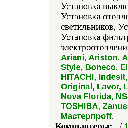
Установка выклю
Установка отопле
светильников, У
Установка фильт
электроотоплени
Ariani, Ariston, 
Style, Boneco, E
HITACHI, Indesi
Original, Lavor, 
Nova Florida, N
TOSHIBA, Zanuss
.
Мастерпроff
Компьютеры:
. /