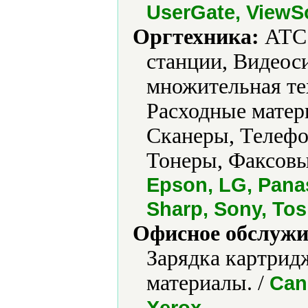
UserGate, ViewS
Оргтехника:
АТС 
станции, Видеос
множительная те
Расходные матер
Сканеры, Телефо
Тонеры, Факсовы
Epson, LG, Pana
Sharp, Sony, Tos
Офисное обслужи
Зарядка картрид
материалы. /
Can
.
Xerox