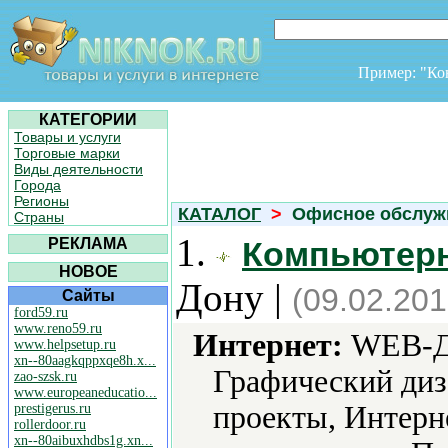
Пример: "К
КАТЕГОРИИ
Товары и услуги
Торговые марки
Виды деятельности
Города
Регионы
КАТАЛОГ
>
Офисное обслуж
Страны
1.
РЕКЛАМА
Компьютер
НОВОЕ
Дону |
(09.02.201
Сайты
ford59.ru
www.reno59.ru
Интернет:
WEB-Ди
www.helpsetup.ru
xn--80aagkqppxqe8h.x...
Графический диз
zao-szsk.ru
www.europeaneducatio...
проекты, Интерн
prestigerus.ru
rollerdoor.ru
xn--80aibuxhdbs1g.xn...