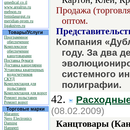
qmedical.co.il
www.arealrus.ru
Продажа (торговля
mebson.ru
femidasurgut.ru
оптом.
meridian-prom.ru
ligaknives.ru
Представительст
Товары/Услуги
Программное
Компания «Дубл
обеспечение
Комплексное
году. За два 
обеспечение
канцтоварами
эволюциониро
Поставка бумаги
Доставка канцелярии
Установка квартирных
системного ин
водосчетчиков
СКУД
полиграфии.
Комплектация для
рольставен
Комплектация для ворот
42.
Расходные
Ремонт рольставен
Ремонт ворот
(08.02.2009)
Торговые марки
Marantec
Nero Electronics
Канцтовары (Кан
Daming
Hanspert