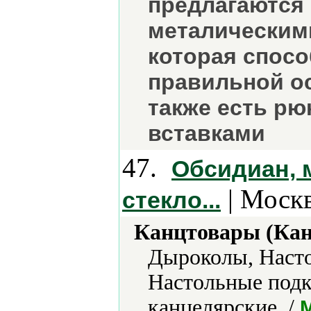
предлагаются 
металическим
которая спос
правильной ос
также есть р
вставками
47.
Обсидиан, м
| Москв
стекло...
Канцтовары (Кан
Дыроколы, Насто
Настольные подк
канцелярские. /