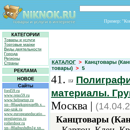
Пример: "К
КАТЕГОРИИ
Товары и услуги
Торговые марки
Виды деятельности
Города
Регионы
КАТАЛОГ
>
Канцтовары (Кан
Страны
товары)
>
5
РЕКЛАМА
41.
Полиграфи
НОВОЕ
Сайты
материалы. Гру
ford59.ru
www.reno59.ru
www.helpsetup.ru
Москва |
(14.04.
xn--80aagkqppxqe8h.x...
zao-szsk.ru
www.europeaneducatio...
Канцтовары (Кан
prestigerus.ru
rollerdoor.ru
Картон, Клеи, Кр
xn--80aibuxhdbs1g.xn...