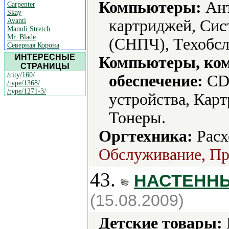
Компьютеры:
Ант
Carpenter
Skay
Avanti
картриджей, Сис
Manuli Stretch
Mr. Blade
(СНПЧ), Техобсл
Северная Корона
ИНТЕРЕСНЫЕ
Компьютеры, ко
СТРАНИЦЫ
/city/160/
обеспечение:
CD-
/type/1368/
/type/1271-3/
устройства, Кар
Тонеры.
Оргтехника:
Расх
Обслуживание, Про
43.
НАСТЕННЫ
(15.08.2009)
Детские товары: