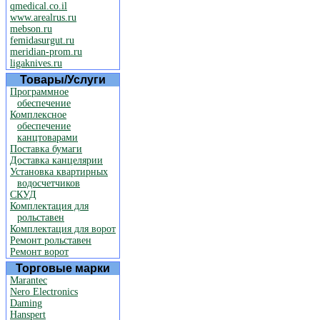
qmedical.co.il
www.arealrus.ru
mebson.ru
femidasurgut.ru
meridian-prom.ru
ligaknives.ru
Товары/Услуги
Программное
обеспечение
Комплексное
обеспечение
канцтоварами
Поставка бумаги
Доставка канцелярии
Установка квартирных
водосчетчиков
СКУД
Комплектация для
рольставен
Комплектация для ворот
Ремонт рольставен
Ремонт ворот
Торговые марки
Marantec
Nero Electronics
Daming
Hanspert