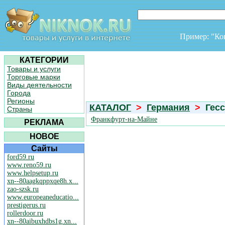
Пример: "К
КАТЕГОРИИ
Товары и услуги
Торговые марки
Виды деятельности
Города
Регионы
КАТАЛОГ
>
Германия
>
Гесс
Страны
Франкфурт-на-Майне
РЕКЛАМА
НОВОЕ
Сайты
ford59.ru
www.reno59.ru
www.helpsetup.ru
xn--80aagkqppxqe8h.x...
zao-szsk.ru
www.europeaneducatio...
prestigerus.ru
rollerdoor.ru
xn--80aibuxhdbs1g.xn...