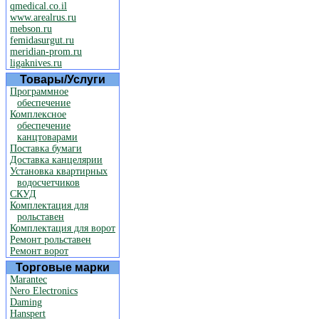
qmedical.co.il
www.arealrus.ru
mebson.ru
femidasurgut.ru
meridian-prom.ru
ligaknives.ru
Товары/Услуги
Программное
обеспечение
Комплексное
обеспечение
канцтоварами
Поставка бумаги
Доставка канцелярии
Установка квартирных
водосчетчиков
СКУД
Комплектация для
рольставен
Комплектация для ворот
Ремонт рольставен
Ремонт ворот
Торговые марки
Marantec
Nero Electronics
Daming
Hanspert