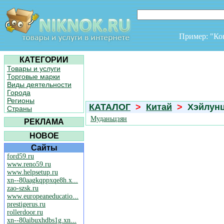
Пример: "К
КАТЕГОРИИ
Товары и услуги
Торговые марки
Виды деятельности
Города
Регионы
КАТАЛОГ
>
Китай
>
Хэйлунц
Страны
Муданьцзян
РЕКЛАМА
НОВОЕ
Сайты
ford59.ru
www.reno59.ru
www.helpsetup.ru
xn--80aagkqppxqe8h.x...
zao-szsk.ru
www.europeaneducatio...
prestigerus.ru
rollerdoor.ru
xn--80aibuxhdbs1g.xn...