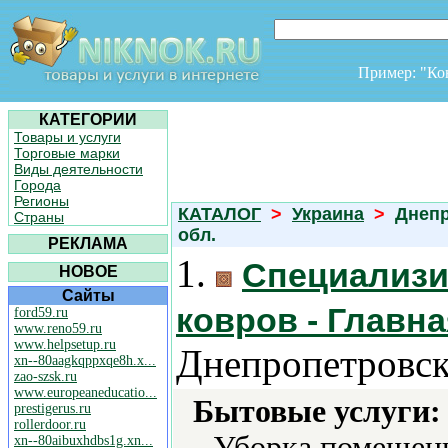
Пример: "К
КАТЕГОРИИ
Товары и услуги
Торговые марки
Виды деятельности
Города
Регионы
КАТАЛОГ
>
Украина
>
Днепр
Страны
обл.
РЕКЛАМА
1.
Специализи
НОВОЕ
Сайты
ковров - Главн
ford59.ru
www.reno59.ru
www.helpsetup.ru
Днепропетровск
xn--80aagkqppxqe8h.x...
zao-szsk.ru
www.europeaneducatio...
Бытовые услуги:
prestigerus.ru
rollerdoor.ru
Уборка помещени
xn--80aibuxhdbs1g.xn...