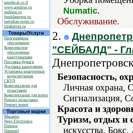
qmedical.co.il
www.arealrus.ru
.
Numatic
mebson.ru
femidasurgut.ru
Обслуживание.
meridian-prom.ru
ligaknives.ru
2.
Товары/Услуги
Днепропетр
Программное
обеспечение
"СЕЙБАЛД" - Гл
Комплексное
обеспечение
канцтоварами
Днепропетровск
Поставка бумаги
Доставка канцелярии
Установка квартирных
Безопасность, ох
водосчетчиков
СКУД
Личная охрана, 
Комплектация для
рольставен
Комплектация для ворот
Сигнализация, С
Ремонт рольставен
Ремонт ворот
Красота и здоров
Торговые марки
Marantec
Туризм, отдых и 
Nero Electronics
Daming
искусства, Бокс,
Hanspert