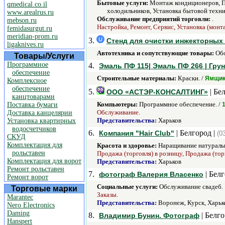
Бытовые услуги:
Монтаж кондиционеров, По
qmedical.co.il
холодильников, Установка бытовой техни
www.arealrus.ru
Обслуживание предприятий торговли:
.
mebson.ru
Настройка, Ремонт, Сервис, Установка (монт
femidasurgut.ru
meridian-prom.ru
3.
Стенд для очистки инжекторных ф
ligaknives.ru
Автотехника и сопутствующие товары:
Обо
Товары/Услуги
Программное
4.
Эмаль ПФ 115| Эмаль ПФ 266 | Грун
обеспечение
Строительные материалы:
Краски. /
Ямщи
Комплексное
обеспечение
5.
| Бе
ООО «АСТЭР-КОНСАЛТИНГ»
канцтоварами
Компьютеры:
Программное обеспечение. /
Поставка бумаги
Обслуживание.
Доставка канцелярии
Представительства:
Харьков
Установка квартирных
водосчетчиков
6.
| Белгород |
Компания "Hair Club"
(0
СКУД
Комплектация для
Красота и здоровье:
Наращивание натуральн
рольставен
Продажа (торговля) в розницу, Продажа (тор
Комплектация для ворот
Представительства:
Харьков
Ремонт рольставен
7.
| Белг
фотограф Валерия Власенко
Ремонт ворот
Социальные услуги:
Обслуживание свадеб.
Торговые марки
Заказы.
Marantec
Представительства:
Воронеж, Курск, Харьк
Nero Electronics
Daming
8.
| Белго
Владимир Бунин. Фотограф
Hanspert