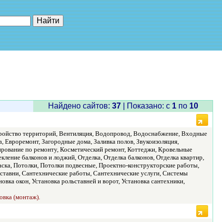
е"
Найдено сайтов:
37
| Показано: c
1
по
10
тройство территорий, Вентиляция, Водопровод, Водоснабжение, Входные
, Евроремонт, Загородные дома, Заливка полов, Звукоизоляция,
ирование по ремонту, Косметический ремонт, Коттеджи, Кровельные
ление балконов и лоджий, Отделка, Отделка балконов, Отделка квартир,
аска, Потолки, Потолки подвесные, Проектно-конструкторские работы,
льставни, Сантехнические работы, Сантехнические услуги, Системы
овка окон, Установка рольставней и ворот, Установка сантехники,
овка (монтаж).