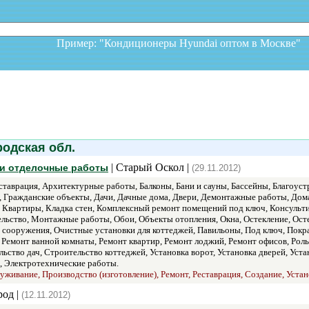
Пример: "Кондиционеры Hyundai оптом в Москв
одская обл.
| Старый Оскол |
и отделочные работы
(29.11.2012)
таврация, Архитектурные работы, Балконы, Бани и сауны, Бассейны, Благоус
, Гражданские объекты, Дачи, Дачные дома, Двери, Демонтажные работы, Дома
, Квартиры, Кладка стен, Комплексный ремонт помещений под ключ, Консульт
ьство, Монтажные работы, Обои, Объекты отопления, Окна, Остекление, Остек
 сооружения, Очистные установки для коттеджей, Павильоны, Под ключ, Покр
, Ремонт ванной комнаты, Ремонт квартир, Ремонт лоджий, Ремонт офисов, Ро
ство дач, Строительство коттеджей, Установка ворот, Установка дверей, Устан
, Электротехнические работы.
уживание, Производство (изготовление), Ремонт, Реставрация, Создание, Устан
род |
(12.11.2012)