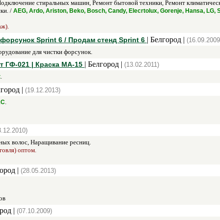
дключение стиральных машин, Ремонт бытовой техники, Ремонт климатическо
ки. /
AEG, Ardo, Ariston, Beko, Bosch, Candy, Elecrtolux, Gorenje, Hansa, LG
аж).
| Белгород |
орсунок Sprint 6 / Продам стенд Sprint 6
(16.09.2009
рудование для чистки форсунок.
| Белгород |
т ГФ-021 | Краска МА-15
(13.02.2011)
.
к
лгород |
(19.12.2013)
.
1С
3.12.2010)
ых волос, Наращивание ресниц.
говля) оптом.
ород |
(28.05.2013)
ов
род |
(07.10.2009)