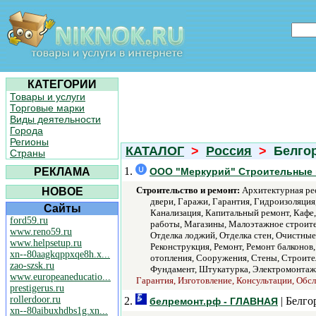
КАТЕГОРИИ
Товары и услуги
Торговые марки
Виды деятельности
Города
Регионы
КАТАЛОГ
>
Россия
>
Белгор
Страны
1.
РЕКЛАМА
ООО "Меркурий" Строительные 
Строительство и ремонт:
Архитектурная рес
НОВОЕ
двери, Гаражи, Гарантия, Гидроизоляция
Сайты
Канализация, Капитальный ремонт, Кафе
ford59.ru
работы, Магазины, Малоэтажное строител
www.reno59.ru
Отделка лоджий, Отделка стен, Очистные
www.helpsetup.ru
Реконструкция, Ремонт, Ремонт балконов
xn--80aagkqppxqe8h.x...
отопления, Сооружения, Стены, Строитель
zao-szsk.ru
Фундамент, Штукатурка, Электромонтаж
www.europeaneducatio...
Гарантия, Изготовление, Консультации, Обсл
prestigerus.ru
rollerdoor.ru
2.
| Белго
белремонт.рф - ГЛАВНАЯ
xn--80aibuxhdbs1g.xn...