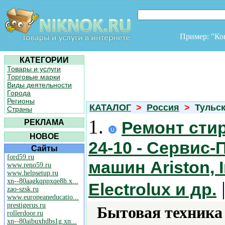
Пример: "К
КАТЕГОРИИ
Товары и услуги
Торговые марки
Виды деятельности
Города
Регионы
КАТАЛОГ
>
Россия
>
Тульск
Страны
1.
РЕКЛАМА
Ремонт стир
НОВОЕ
24-10 - Сервис
Сайты
ford59.ru
машин Ariston, 
www.reno59.ru
www.helpsetup.ru
xn--80aagkqppxqe8h.x...
|
Electrolux и др.
zao-szsk.ru
www.europeaneducatio...
prestigerus.ru
Бытовая техника 
rollerdoor.ru
xn--80aibuxhdbs1g.xn...