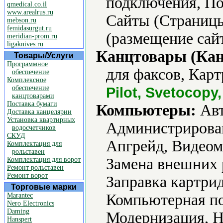
подключения, По
qmedical.co.il
www.arealrus.ru
Сайты (Страницы
mebson.ru
femidasurgut.ru
(размещение сайт
meridian-prom.ru
ligaknives.ru
Канцтовары (Кан
Товары/Услуги
Программное
для факсов, Карт
обеспечение
Комплексное
обеспечение
Pilot, Svetocopy
канцтоварами
Поставка бумаги
Компьютеры:
Авт
Доставка канцелярии
Установка квартирных
Администрирова
водосчетчиков
СКУД
Апгрейд, Видеом
Комплектация для
рольставен
Замена внешних 
Комплектация для ворот
Ремонт рольставен
Ремонт ворот
Заправка картри
Торговые марки
Компьютерная по
Marantec
Nero Electronics
Daming
Модернизация, Н
Hanspert