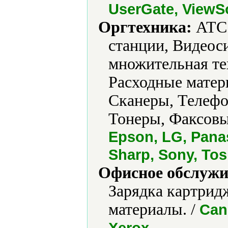
UserGate, ViewS
Оргтехника:
АТС 
станции, Видеос
множительная те
Расходные матер
Сканеры, Телефо
Тонеры, Факсовы
Epson, LG, Pana
Sharp, Sony, Tos
Офисное обслужи
Зарядка картрид
материалы. /
Can
.
Xerox