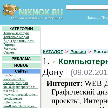
Пример: "К
КАТЕГОРИИ
Товары и услуги
Торговые марки
Виды деятельности
Города
Регионы
КАТАЛОГ
>
Россия
>
Ростов
Страны
1.
РЕКЛАМА
Компьютер
НОВОЕ
Дону |
(09.02.201
Сайты
ford59.ru
www.reno59.ru
Интернет:
WEB-Ди
www.helpsetup.ru
xn--80aagkqppxqe8h.x...
Графический диз
zao-szsk.ru
www.europeaneducatio...
проекты, Интерн
prestigerus.ru
rollerdoor.ru
xn--80aibuxhdbs1g.xn...