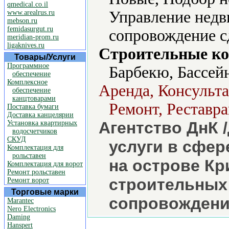
qmedical.co.il
Управление нед
www.arealrus.ru
mebson.ru
femidasurgut.ru
сопровождение с
meridian-prom.ru
ligaknives.ru
Строительные ко
Товары/Услуги
Программное
Барбекю, Бассей
обеспечение
Комплексное
Аренда, Консульта
обеспечение
канцтоварами
Ремонт, Реставр
Поставка бумаги
Доставка канцелярии
Агентство ДнК /
Установка квартирных
водосчетчиков
СКУД
услуги в сфе
Комплектация для
рольставен
на острове Кр
Комплектация для ворот
Ремонт рольставен
строительных 
Ремонт ворот
Торговые марки
сопровождени
Marantec
Nero Electronics
Daming
Hanspert