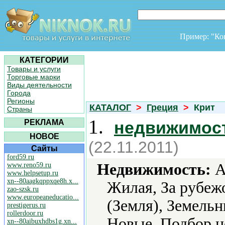
Пример: "К
КАТЕГОРИИ
Товары и услуги
Торговые марки
Виды деятельности
Города
Регионы
КАТАЛОГ
>
Греция
>
Крит
Страны
1.
РЕКЛАМА
недвижимост
НОВОЕ
(22.11.2011)
Сайты
ford59.ru
Недвижимость:
А
www.reno59.ru
www.helpsetup.ru
xn--80aagkqppxqe8h.x...
Жилая, За рубеж
zao-szsk.ru
www.europeaneducatio...
(Земля), Земельн
prestigerus.ru
rollerdoor.ru
Новые, Подбор н
xn--80aibuxhdbs1g.xn...