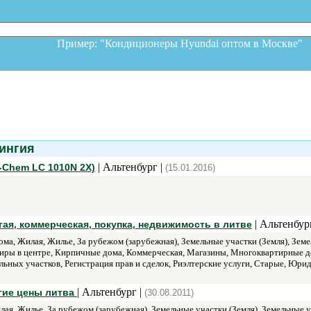
Пример: "Кондиционеры Hyundai оптом в Москв
ингия
| Альтенбург |
-Chem LC 1010N 2X)
(15.01.2016)
| Альтенбур
ая, коммерческая, покупка, недвижимость в литве
ма, Жилая, Жилье, За рубежом (зарубежная), Земельные участки (Земля), Зем
тиры в центре, Кирпичные дома, Коммерческая, Магазины, Многоквартирные д
ьных участков, Регистрация прав и сделок, Риэлтерские услуги, Старые, Юри
| Альтенбург |
гие цены литва
(30.08.2011)
ая, Жилье, За рубежом (зарубежная), Земельные участки (Земля), Земельные 