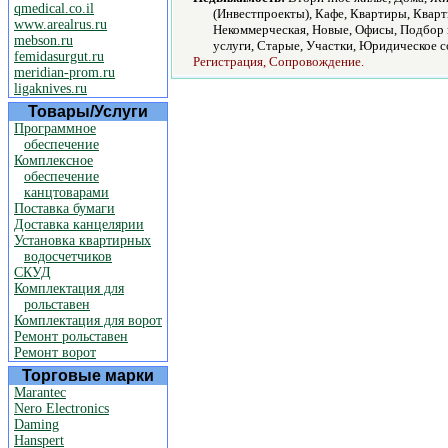
qmedical.co.il
(Инвестпроекты), Кафе, Квартиры, Квар
www.arealrus.ru
Некоммерческая, Новые, Офисы, Подбор 
mebson.ru
услуги, Старые, Участки, Юридическое 
femidasurgut.ru
Регистрация, Сопровождение.
meridian-prom.ru
ligaknives.ru
Товары/Услуги
Программное
обеспечение
Комплексное
обеспечение
канцтоварами
Поставка бумаги
Доставка канцелярии
Установка квартирных
водосчетчиков
СКУД
Комплектация для
рольставен
Комплектация для ворот
Ремонт рольставен
Ремонт ворот
Торговые марки
Marantec
Nero Electronics
Daming
Hanspert