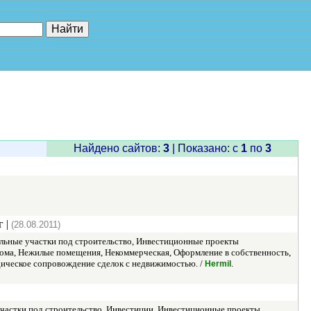
е"
Найдено сайтов:
3
| Показано: c
1
по
3
г |
(28.08.2011)
ельные участки под строительство, Инвестиционные проекты
ома, Нежилые помещения, Некоммерческая, Оформление в собственность,
дическое сопровождение сделок с недвижимостью. /
.
Hermil
участки под строительство, Инвестиции, Инвестиционные проекты