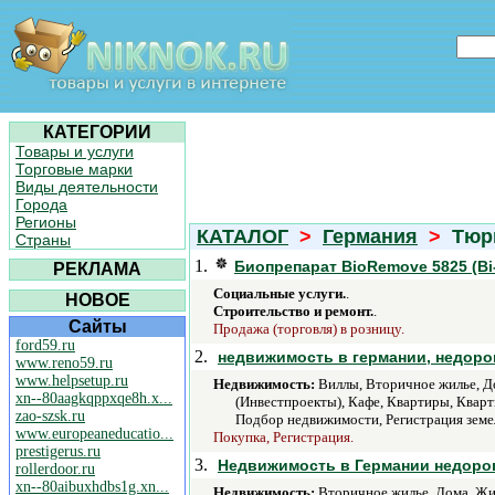
КАТЕГОРИИ
Товары и услуги
Торговые марки
Виды деятельности
Города
Регионы
КАТАЛОГ
>
Германия
>
Тюр
Страны
1.
Биопрепарат BioRemove 5825 (Bi
РЕКЛАМА
Социальные услуги.
.
НОВОЕ
Строительство и ремонт.
.
Сайты
Продажа (торговля) в розницу.
ford59.ru
2.
недвижимость в германии, недорог
www.reno59.ru
www.helpsetup.ru
Недвижимость:
Виллы, Вторичное жилье, До
xn--80aagkqppxqe8h.x...
(Инвестпроекты), Кафе, Квартиры, Квар
zao-szsk.ru
Подбор недвижимости, Регистрация земел
www.europeaneducatio...
Покупка, Регистрация.
prestigerus.ru
3.
Недвижимость в Германии недоро
rollerdoor.ru
xn--80aibuxhdbs1g.xn...
Недвижимость:
Вторичное жилье, Дома, Жил