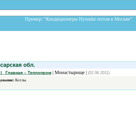
Пример: "Кондиционеры Hyundai оптом в Москв
арская обл.
| Монастырище |
| Главная – Теплопром
(02.06.2011)
дование:
Котлы.