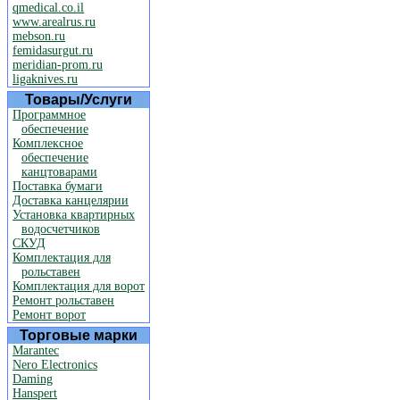
qmedical.co.il
www.arealrus.ru
mebson.ru
femidasurgut.ru
meridian-prom.ru
ligaknives.ru
Товары/Услуги
Программное
обеспечение
Комплексное
обеспечение
канцтоварами
Поставка бумаги
Доставка канцелярии
Установка квартирных
водосчетчиков
СКУД
Комплектация для
рольставен
Комплектация для ворот
Ремонт рольставен
Ремонт ворот
Торговые марки
Marantec
Nero Electronics
Daming
Hanspert