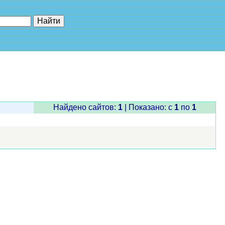
е"
Найдено сайтов:
1
| Показано: c
1
по
1