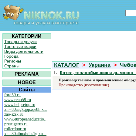
КАТЕГОРИИ
Товары и услуги
Торговые марки
Виды деятельности
Города
Регионы
КАТАЛОГ
>
Украина
>
Чебокс
Страны
1.
Котел, теплообменник и дымосос 
РЕКЛАМА
Производственное и промышленное обору
НОВОЕ
Производство (изготовление).
Сайты
ford59.ru
www.reno59.ru
www.helpsetup.ru
xn--80aagkqppxqe8h.x...
zao-szsk.ru
www.europeaneducatio...
prestigerus.ru
rollerdoor.ru
xn--80aibuxhdbs1g.xn...