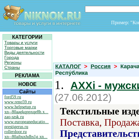
Пример: "К
КАТЕГОРИИ
Товары и услуги
Торговые марки
Виды деятельности
Города
Регионы
КАТАЛОГ
>
Россия
>
Карача
Страны
Респу́блика
РЕКЛАМА
1.
AXXi - мужск
НОВОЕ
Сайты
(27.06.2012)
ford59.ru
www.reno59.ru
www.helpsetup.ru
Текстильные изд
xn--80aagkqppxqe8h.x...
zao-szsk.ru
Поставка, Продажа
www.europeaneducatio...
prestigerus.ru
Представительст
rollerdoor.ru
xn--80aibuxhdbs1g.xn...