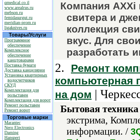
qmedical.co.il
Компания AXXi 
www.arealrus.ru
mebson.ru
свитера и дже
femidasurgut.ru
meridian-prom.ru
коллекция св
ligaknives.ru
Товары/Услуги
вкус. Для сво
Программное
обеспечение
разработать 
Комплексное
обеспечение
канцтоварами
2.
Ремонт комп
Поставка бумаги
Доставка канцелярии
Установка квартирных
компьютерная 
водосчетчиков
СКУД
| Черкес
Комплектация для
на дом
рольставен
Комплектация для ворот
Ремонт рольставен
Бытовая техника 
Ремонт ворот
Торговые марки
экстрима, Компл
Marantec
Nero Electronics
информации. /
3Q
Daming
Hanspert