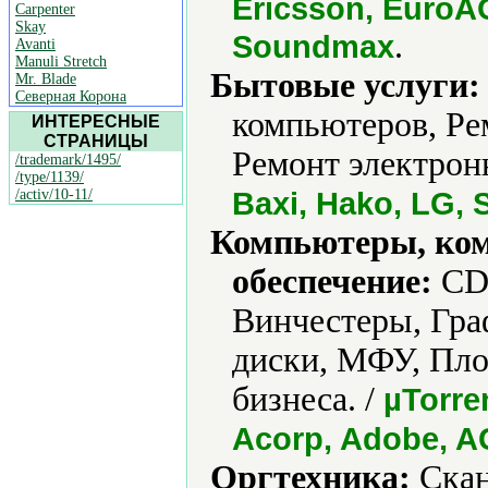
Ericsson, EuroA
Carpenter
Skay
.
Soundmax
Avanti
Manuli Stretch
Бытовые услуги:
Mr. Blade
Северная Корона
компьютеров, Ре
ИНТЕРЕСНЫЕ
СТРАНИЦЫ
Ремонт электрон
/trademark/1495/
/type/1139/
Baxi, Hako, LG,
/activ/10-11/
Компьютеры, ко
обеспечение:
CD-
Винчестеры, Гра
диски, МФУ, Пл
бизнеса. /
µTorren
Acorp, Adobe, 
Оргтехника:
Скан