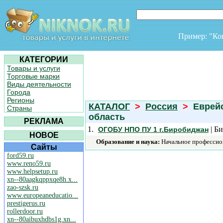
Пример: "К
КАТЕГОРИИ
Товары и услуги
Торговые марки
Виды деятельности
Города
Регионы
КАТАЛОГ
>
Россия
>
Еврейс
Страны
область
РЕКЛАМА
1.
| Б
ОГОБУ НПО ПУ 1 г.Биробиджан
НОВОЕ
Образование и наука:
Начальное профессион
Сайты
ford59.ru
www.reno59.ru
www.helpsetup.ru
xn--80aagkqppxqe8h.x...
zao-szsk.ru
www.europeaneducatio...
prestigerus.ru
rollerdoor.ru
xn--80aibuxhdbs1g.xn...