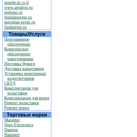
qmedical.co.il
www.arealrus.ru
mebson.ru
femidasurgut.ru
meridian-prom.ru
ligaknives.ru
Товары/Услуги
Программное
обеспечение
Комплексное
обеспечение
канцтоварами
Поставка бумаги
Доставка канцелярии
Установка квартирных
водосчетчиков
СКУД
Комплектация для
рольставен
Комплектация для ворот
Ремонт рольставен
Ремонт ворот
Торговые марки
Marantec
Nero Electronics
Daming
Hanspert