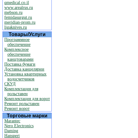
qmedical.co.il
www.arealrus.ru
mebson.ru
femidasurgut.ru
meridian-prom.ru
ligaknives.ru
Товары/Услуги
Программное
обеспечение
Комплексное
обеспечение
канцтоварами
Поставка бумаги
Доставка канцелярии
Установка квартирных
водосчетчиков
СКУД
Комплектация для
рольставен
Комплектация для ворот
Ремонт рольставен
Ремонт ворот
Торговые марки
Marantec
Nero Electronics
Daming
Hanspert