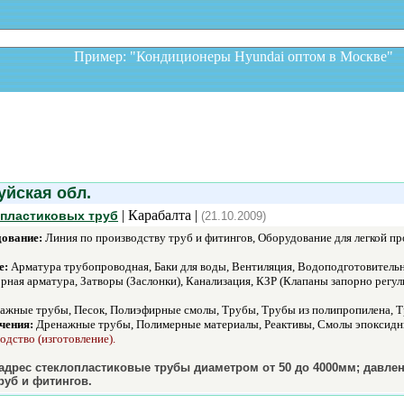
Пример: "Кондиционеры Hyundai оптом в Москв
йская обл.
| Карабалта |
опластиковых труб
(21.10.2009)
дование:
Линия по производству труб и фитингов, Оборудование для легкой п
е:
Арматура трубопроводная, Баки для воды, Вентиляция, Водоподготовитель
орная арматура, Затворы (Заслонки), Канализация, КЗР (Клапаны запорно рег
ажные трубы, Песок, Полиэфирные смолы, Трубы, Трубы из полипропилена, Т
чения:
Дренажные трубы, Полимерные материалы, Реактивы, Смолы эпоксидны
одство (изготовление).
 адрес стеклопластиковые трубы диаметром от 50 до 4000мм; давле
руб и фитингов.