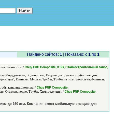
е"
Найдено сайтов:
1
| Показано: c
1
по
1
ромышленности. /
Chuy FRP Composite, KSB, Станкостроительный завод
ное оборудование, Водопровод, Водотводы, Детали трубопроводов,
улирующие), Клапаны, Муфты, Трубы, Трубы из полипропилена, Фитинги,
рубы канализационные. /
.
Chuy FRP Composite
е, Стекловолокно, Трубы, Химпродукция. /
.
Chuy FRP Composite
нием до 160 атм. Компания имеет мобильную станцию для