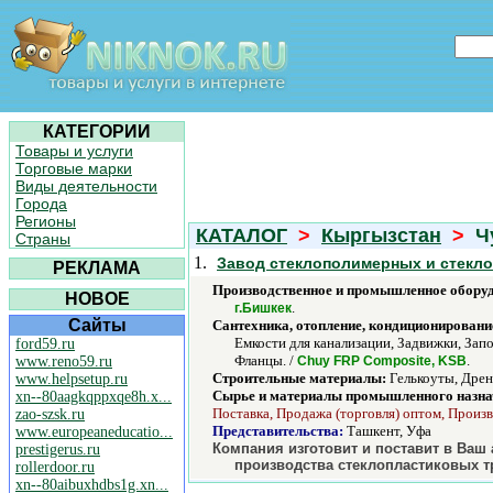
КАТЕГОРИИ
Товары и услуги
Торговые марки
Виды деятельности
Города
Регионы
КАТАЛОГ
>
Кыргызстан
>
Чу
Страны
1.
Завод стеклополимерных и стекл
РЕКЛАМА
Производственное и промышленное обору
НОВОЕ
.
г.Бишкек
Сайты
Сантехника, отопление, кондиционировани
Емкости для канализации, Задвижки, Зап
ford59.ru
Фланцы. /
.
www.reno59.ru
Chuy FRP Composite, KSB
Строительные материалы:
Гелькоуты, Дрен
www.helpsetup.ru
Сырье и материалы промышленного назна
xn--80aagkqppxqe8h.x...
Поставка, Продажа (торговля) оптом, Произв
zao-szsk.ru
Представительства:
Ташкент, Уфа
www.europeaneducatio...
Компания изготовит и поставит в Ваш
prestigerus.ru
производства стеклопластиковых т
rollerdoor.ru
xn--80aibuxhdbs1g.xn...