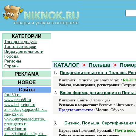
КАТЕГОРИИ
Товары и услуги
Торговые марки
Виды деятельности
Города
Регионы
КАТАЛОГ
>
Польша
>
Помор
Страны
1.
Представительство в Польше. Ре
РЕКЛАМА
Интернет:
Регистрация в каталогах. /
RU-CE
НОВОЕ
Работа, иммиграция, регистрация:
Сотрудн
Сайты
2.
Ваша фирма, регистрация в Польш
ford59.ru
www.reno59.ru
Интернет:
Сайты (Страницы).
www.helpsetup.ru
Реклама и маркетинг:
Реклама в Интернет. 
xn--80aagkqppxqe8h.x...
Представительства:
Москва, Обухов
zao-szsk.ru
www.europeaneducatio...
3.
Бизнес, Польша. Сертификация 
prestigerus.ru
rollerdoor.ru
Переводы:
Польский, Русский. /
Почта росс
xn--80aibuxhdbs1g.xn...
Работа, иммиграция, регистрация:
.