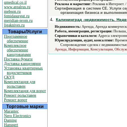
qmedical.co.il
Реклама и маркетинг:
Реклама в Интернет. 
www.arealrus.ru
Сертификация в системе СЕ. Услуги с
mebson.ru
органихация бизнеса и выполнения
femidasurgut.ru
4.
Калининград -недвижимость. Нед
meridian-prom.ru
ligaknives.ru
Недвижимость:
Аренда, Аренда коммерчески
Работа, иммиграция, регистрация:
Польша,
Товары/Услуги
Справочники и каталоги:
Адреса электронн
Программное
Юриспруденция, аудит, консалтинг:
Временн
обеспечение
Сопровождение сделок с недвижимостью
Комплексное
Аренда, Информация, Консультации, Обслужи
обеспечение
канцтоварами
Поставка бумаги
Доставка канцелярии
Установка квартирных
водосчетчиков
СКУД
Комплектация для
рольставен
Комплектация для ворот
Ремонт рольставен
Ремонт ворот
Торговые марки
Marantec
Nero Electronics
Daming
Hanspert