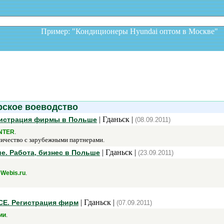
Пример: "Кондиционеры Hyundai оптом в Москв
ское воеводство
| Гданьск |
гистрация фирмы в Польше
(08.09.2011)
.
NTER
ичество с зарубежными партнерами.
| Гданьск |
е. Работа, бизнес в Польше
(23.09.2011)
/
.
Webis.ru
| Гданьск |
СЕ. Регистрация фирм
(07.09.2011)
.
ии