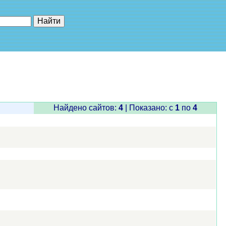
е"
Найдено сайтов:
4
| Показано: c
1
по
4