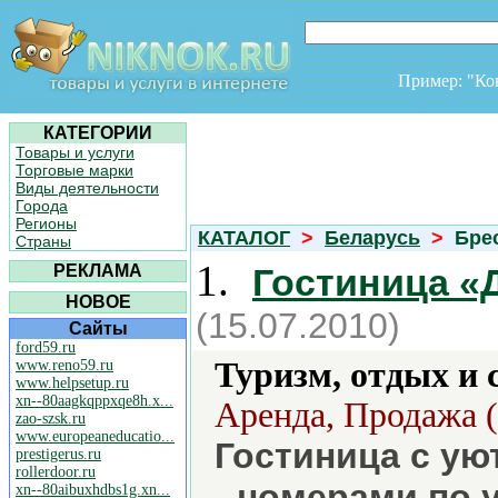
Пример: "К
КАТЕГОРИИ
Товары и услуги
Торговые марки
Виды деятельности
Города
Регионы
КАТАЛОГ
>
Беларусь
>
Брес
Страны
1.
РЕКЛАМА
Гостиница «Д
НОВОЕ
(15.07.2010)
Сайты
ford59.ru
Туризм, отдых и 
www.reno59.ru
www.helpsetup.ru
xn--80aagkqppxqe8h.x...
Аренда, Продажа (
zao-szsk.ru
www.europeaneducatio...
Гостиница с у
prestigerus.ru
rollerdoor.ru
номерами по 
xn--80aibuxhdbs1g.xn...