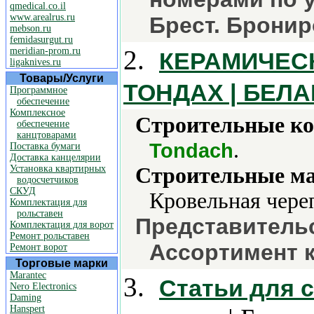
qmedical.co.il
www.arealrus.ru
Брест. Бронир
mebson.ru
femidasurgut.ru
2.
meridian-prom.ru
КЕРАМИЧЕСК
ligaknives.ru
Товары/Услуги
ТОНДАХ | БЕЛ
Программное
обеспечение
Комплексное
Строительные ко
обеспечение
канцтоварами
.
Tondach
Поставка бумаги
Доставка канцелярии
Установка квартирных
Строительные м
водосчетчиков
СКУД
Кровельная чере
Комплектация для
рольставен
Представитель
Комплектация для ворот
Ремонт рольставен
Ассортимент 
Ремонт ворот
Торговые марки
Marantec
3.
Статьи для с
Nero Electronics
Daming
Hanspert