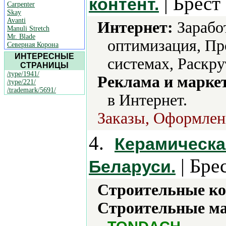
| Брест
контент.
Carpenter
Skay
Avanti
Интернет:
Заработ
Manuli Stretch
Mr. Blade
оптимизация, Пр
Северная Корона
ИНТЕРЕСНЫЕ
системах, Раскру
СТРАНИЦЫ
/type/1941/
Реклама и марке
/type/221/
/trademark/5691/
в Интернет.
Заказы, Оформлени
4.
Керамическа
| Брес
Беларуси.
Строительные ко
Строительные м