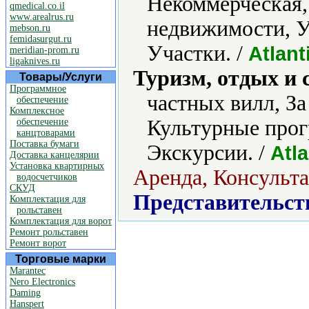
Некоммерческая,
qmedical.co.il
www.arealrus.ru
недвижимости, 
mebson.ru
femidasurgut.ru
Участки. /
Atlant
meridian-prom.ru
ligaknives.ru
Туризм, отдых и 
Товары/Услуги
Программное
частных вилл, З
обеспечение
Комплексное
Культурные про
обеспечение
канцтоварами
Поставка бумаги
Экскурсии. /
Atla
Доставка канцелярии
Установка квартирных
Аренда, Консульт
водосчетчиков
СКУД
Представительст
Комплектация для
рольставен
Комплектация для ворот
Ремонт рольставен
Ремонт ворот
Торговые марки
Marantec
Nero Electronics
Daming
Hanspert