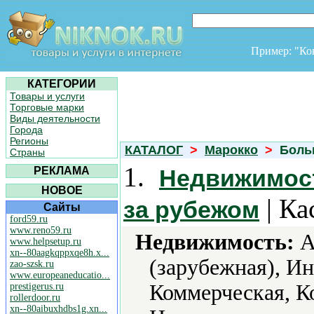
Пример: "К
КАТЕГОРИИ
Товары и услуги
Торговые марки
Виды деятельности
Города
Регионы
КАТАЛОГ
>
Марокко
>
Больш
Страны
1.
РЕКЛАМА
Недвижимост
НОВОЕ
| Ка
за рубежом
Сайты
ford59.ru
www.reno59.ru
Недвижимость:
А
www.helpsetup.ru
xn--80aagkqppxqe8h.x...
(зарубежная), И
zao-szsk.ru
www.europeaneducatio...
Коммерческая, К
prestigerus.ru
rollerdoor.ru
xn--80aibuxhdbs1g.xn...