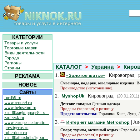
КАТЕГОРИИ
Товары и услуги
Торговые марки
Виды деятельности
Города
Регионы
КАТАЛОГ
>
Украина
>
Кирово
Страны
1.
| Кировоград |
«Золотое шитье»
(
РЕКЛАМА
Сувениры, подарки, ювелирные изделия:
Во
НОВОЕ
Производство (изготовление).
Сайты
2.
| Кировоград |
MyshopUk
(20.01.2011)
ford59.ru
www.reno59.ru
Детские товары:
Детская одежда.
www.helpsetup.ru
Продажа (торговля) в розницу.
xn--80aagkqppxqe8h.x...
Представительства:
Горловка, Киев, Луцк, 
zao-szsk.ru
3.
| Ал
Интернет магазин Metroshop
www.europeaneducatio...
prestigerus.ru
Спорт, туризм, активный отдых:
Стрельба. 
rollerdoor.ru
Продажа (торговля) в розницу.
xn--80aibuxhdbs1g.xn...
Представительства:
Львов