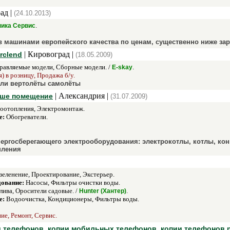
ад |
(24.10.2013)
.
ника Сервис
 машинами европейского качества по ценам, существенно ниже за
| Кировоград |
rclend
(18.05.2009)
авляемые модели, Сборные модели. /
.
E-skay
) в розницу, Продажа б/у.
ли вертолёты самолёты
| Александрия |
аше помещение
(31.07.2009)
роотопления, Электромонтаж.
е:
Обогреватели.
нергосберегающего электрооборудования: электрокотлы, котлы, ко
пления
еленение, Проектирование, Экстерьер.
дование:
Насосы, Фильтры очистки воды.
ива, Оросители садовые. /
.
Hunter (Хантер)
е:
Водоочистка, Кондиционеры, Фильтры воды.
ие, Ремонт, Сервис.
и телефонов, копии мобильных телефонов, копии телефонов n