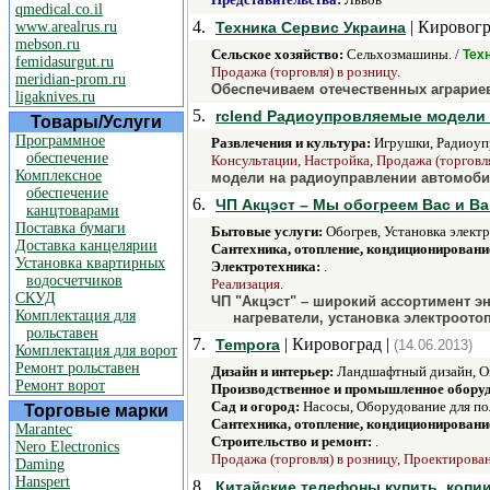
qmedical.co.il
4.
| Кировогр
www.arealrus.ru
Техника Сервис Украина
mebson.ru
Сельское хозяйство:
Сельхозмашины. /
Тех
femidasurgut.ru
Продажа (торговля) в розницу.
meridian-prom.ru
Обеспечиваем отечественных аграриев
ligaknives.ru
5.
rclend Радиоупровляемые модели 
Товары/Услуги
Программное
Развлечения и культура:
Игрушки, Радиоупр
обеспечение
Консультации, Настройка, Продажа (торговля
Комплексное
модели на радиоуправлении автомоби
обеспечение
6.
ЧП Акцэст – Мы обогреем Вас и В
канцтоварами
Поставка бумаги
Бытовые услуги:
Обогрев, Установка элект
Доставка канцелярии
Сантехника, отопление, кондиционировани
Установка квартирных
Электротехника:
.
водосчетчиков
Реализация.
СКУД
ЧП "Акцэст" – широкий ассортимент э
Комплектация для
нагреватели, установка электроото
рольставен
7.
| Кировоград |
Tempora
(14.06.2013)
Комплектация для ворот
Ремонт рольставен
Дизайн и интерьер:
Ландшафтный дизайн, Оз
Ремонт ворот
Производственное и промышленное обору
Сад и огород:
Насосы, Оборудование для пол
Торговые марки
Сантехника, отопление, кондиционировани
Marantec
Строительство и ремонт:
.
Nero Electronics
Продажа (торговля) в розницу, Проектирован
Daming
Hanspert
8.
Китайские телефоны купить, копи