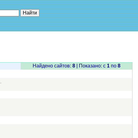
е"
Найдено сайтов:
8
| Показано: c
1
по
8
.