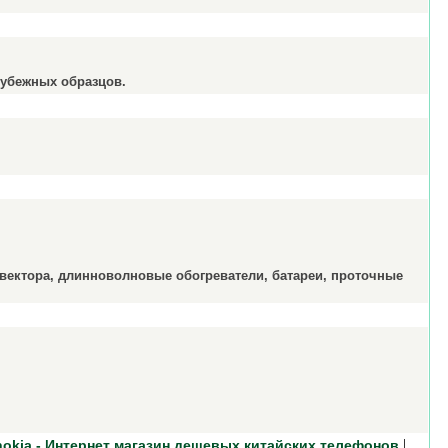
рубежных образцов.
нвектора, длинноволновые обогреватели, батареи, проточные
|
okia - Интернет магазин дешевых китайских телефонов