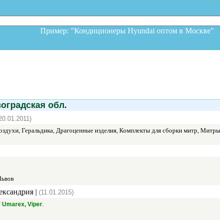
Пример: "Кондиционеры Hyundai оптом в Москв
градская обл.
20.01.2011)
здухи, Геральдика, Драгоценные изделия, Комплекты для сборки митр, Митры
Львов
ександрия |
(11.01.2015)
/
.
Umarex, Viper