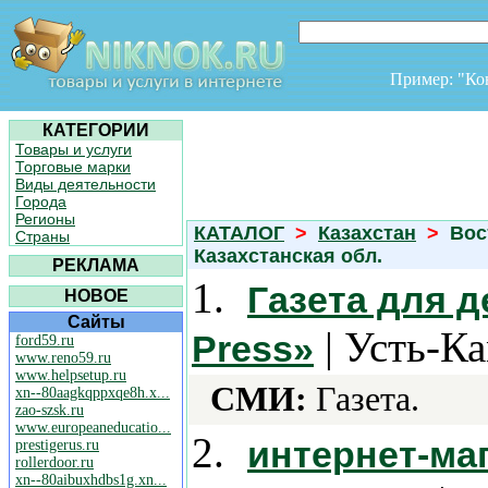
Пример: "К
КАТЕГОРИИ
Товары и услуги
Торговые марки
Виды деятельности
Города
Регионы
КАТАЛОГ
>
Казахстан
>
Вос
Страны
Казахстанская обл.
РЕКЛАМА
1.
Газета для 
НОВОЕ
Сайты
| Усть-К
Press»
ford59.ru
www.reno59.ru
www.helpsetup.ru
СМИ:
Газета.
xn--80aagkqppxqe8h.x...
zao-szsk.ru
www.europeaneducatio...
2.
интернет-м
prestigerus.ru
rollerdoor.ru
xn--80aibuxhdbs1g.xn...