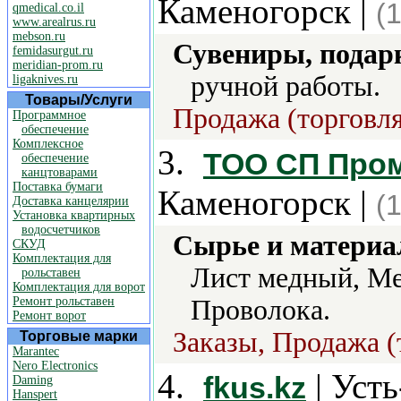
Каменогорск |
(
qmedical.co.il
www.arealrus.ru
mebson.ru
Сувениры, подар
femidasurgut.ru
meridian-prom.ru
ручной работы.
ligaknives.ru
Товары/Услуги
Продажа (торговля
Программное
обеспечение
Комплексное
3.
ТОО СП Про
обеспечение
канцтоварами
Поставка бумаги
Каменогорск |
(
Доставка канцелярии
Установка квартирных
водосчетчиков
Сырье и материа
СКУД
Комплектация для
Лист медный, Ме
рольставен
Комплектация для ворот
Ремонт рольставен
Проволока.
Ремонт ворот
Заказы, Продажа (
Торговые марки
Marantec
Nero Electronics
4.
| Уст
fkus.kz
Daming
Hanspert