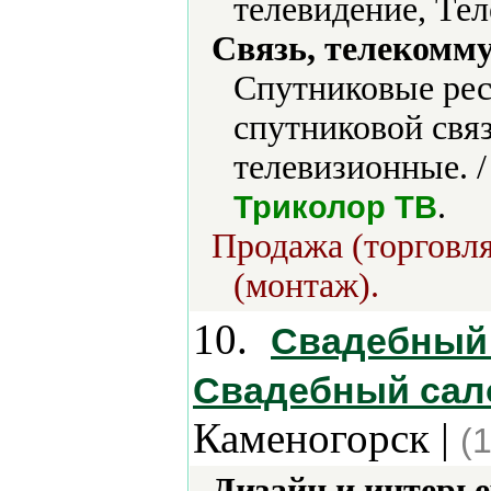
телевидение, Тел
Связь, телекомм
Cпутниковые ре
спутниковой свя
телевизионные. 
.
Триколор ТВ
Продажа (торговля
(монтаж).
10.
Свадебный 
Свадебный сало
Каменогорск |
(
Дизайн и интерье