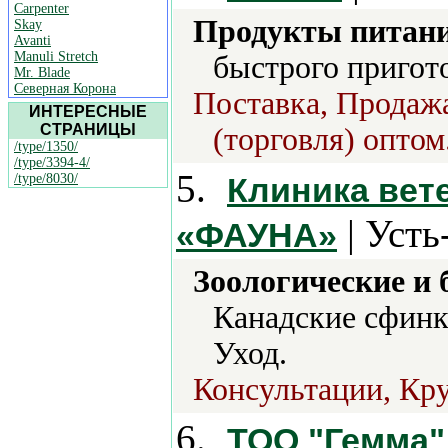
Carpenter
Продукты питани
Skay
Avanti
Manuli Stretch
быстрого пригот
Mr. Blade
Северная Корона
Поставка, Продажа
ИНТЕРЕСНЫЕ
СТРАНИЦЫ
(торговля) оптом
/type/1350/
/type/3394-4/
5.
/type/8030/
Клиника вет
| Усть
«ФАУНА»
Зоологические и 
Канадские сфинк
Уход.
Консультации, Кру
6.
ТОО "Гемма"