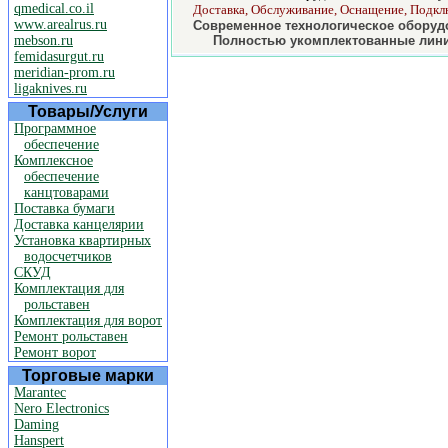
qmedical.co.il
Доставка, Обслуживание, Оснащение, Подклю
www.arealrus.ru
Современное технологическое оборудо
mebson.ru
Полностью укомплектованные лини
femidasurgut.ru
meridian-prom.ru
ligaknives.ru
Товары/Услуги
Программное
обеспечение
Комплексное
обеспечение
канцтоварами
Поставка бумаги
Доставка канцелярии
Установка квартирных
водосчетчиков
СКУД
Комплектация для
рольставен
Комплектация для ворот
Ремонт рольставен
Ремонт ворот
Торговые марки
Marantec
Nero Electronics
Daming
Hanspert