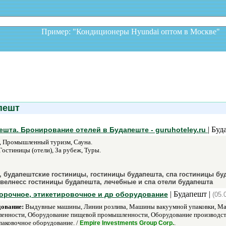
Пример: "Кондиционеры Hyundai оптом в Москв
пешт
| Буд
ешта. Бронирование отелей в Будапеште - guruhoteley.ru
а, Промышленный туризм, Сауна.
Гостиницы (отели), За рубеж, Туры.
, будапештские гостиницы, гостиницы будапешта, спа гостиницы бу
 велнесс гостиницы будапешта, лечебные и спа отели будапешта
| Будапешт |
порочное, этикетировочное и др оборудование
(05.
дование:
Выдувные машины, Линии розлива, Машины вакуумной упаковки, Маш
енности, Оборудование пищевой промышленности, Оборудование производств
аковочное оборудование. /
.
Empire Investments Group Corp.