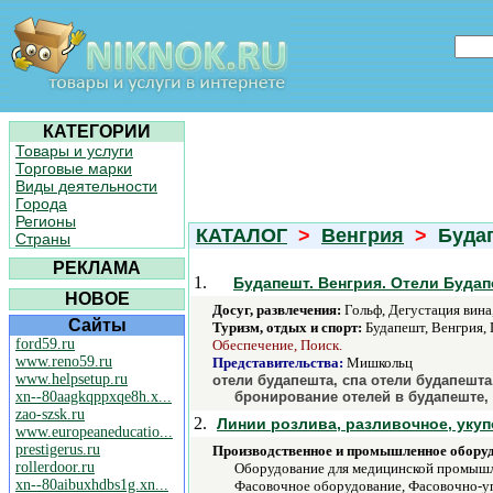
КАТЕГОРИИ
Товары и услуги
Торговые марки
Виды деятельности
Города
Регионы
КАТАЛОГ
>
Венгрия
>
Буда
Страны
РЕКЛАМА
1.
Будапешт. Венгрия. Отели Будап
НОВОЕ
Досуг, развлечения:
Гольф, Дегустация вин
Сайты
Туризм, отдых и спорт:
Будапешт, Венгрия, 
ford59.ru
Обеспечение, Поиск.
www.reno59.ru
Представительства:
Мишкольц
www.helpsetup.ru
отели будапешта, спа отели будапешта
xn--80aagkqppxqe8h.x...
бронирование отелей в будапеште,
zao-szsk.ru
2.
Линии розлива, разливочное, уку
www.europeaneducatio...
prestigerus.ru
Производственное и промышленное обору
rollerdoor.ru
Оборудование для медицинской промышл
xn--80aibuxhdbs1g.xn...
Фасовочное оборудование, Фасовочно-уп