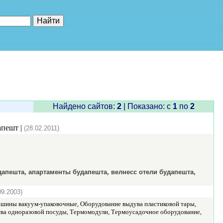
е"
Найдено сайтов:
2
| Показано: c
1
по
2
апешт |
(28.02.2011)
дапешта, апартаменты будапешта, велнесс отели будапешта,
09.2003)
ины вакуум-упаковочные, Оборудование выдува пластиковой тары,
а одноразовой посуды, Термомодули, Термоусадочное оборудование,