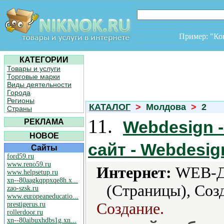
Пример: "К
КАТЕГОРИИ
Товары и услуги
Торговые марки
Виды деятельности
Города
Регионы
КАТАЛОГ
>
Молдова
>
2
Страны
11.
РЕКЛАМА
Webdesign 
НОВОЕ
сайт - Webdesig
Сайты
ford59.ru
www.reno59.ru
Интернет:
WEB-Ди
www.helpsetup.ru
xn--80aagkqppxqe8h.x...
(Страницы), Созд
zao-szsk.ru
www.europeaneducatio...
Создание.
prestigerus.ru
rollerdoor.ru
xn--80aibuxhdbs1g.xn...