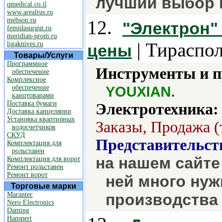
лучший выбор в
qmedical.co.il
www.arealrus.ru
mebson.ru
12.
"Электрон" 
femidasurgut.ru
meridian-prom.ru
| Тираспол
ligaknives.ru
цены
Товары/Услуги
Программное
Инструменты и 
обеспечение
Комплексное
.
YOUXIAN
обеспечение
канцтоварами
Поставка бумаги
Электротехника:
Доставка канцелярии
Установка квартирных
Заказы, Продажа (
водосчетчиков
СКУД
Представительст
Комплектация для
рольставен
на нашем сайте
Комплектация для ворот
Ремонт рольставен
Ремонт ворот
ней много нуж
Торговые марки
Marantec
производства 
Nero Electronics
Daming
Hanspert