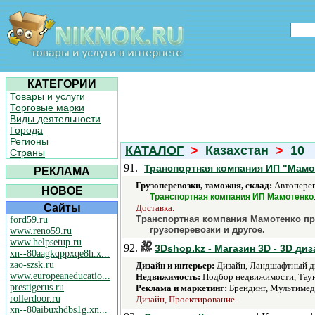
КАТЕГОРИИ
Товары и услуги
Торговые марки
Виды деятельности
Города
Регионы
КАТАЛОГ
>
Казахстан
>
10
Страны
91.
Транспортная компания ИП "Мамо
РЕКЛАМА
Грузоперевозки, таможня, склад:
Автоперев
НОВОЕ
Транспортная компания ИП Мамотенко
Сайты
Доставка.
Транспортная компания Мамотенко пред
ford59.ru
грузоперевозки и другое.
www.reno59.ru
www.helpsetup.ru
92.
3Dshop.kz - Магазин 3D - 3D ди
xn--80aagkqppxqe8h.x...
zao-szsk.ru
Дизайн и интерьер:
Дизайн, Ландшафтный ди
www.europeaneducatio...
Недвижимость:
Подбор недвижимости, Тау
prestigerus.ru
Реклама и маркетинг:
Брендинг, Мультимеди
rollerdoor.ru
Дизайн, Проектирование.
xn--80aibuxhdbs1g.xn...