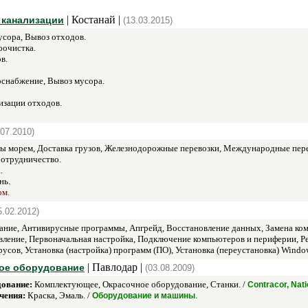
| Костанай |
 канализации
(13.03.2015)
сора, Вывоз отходов.
очистка.
в.
снабжение, Вывоз мусора.
изации отходов.
.07.2010)
ы морем, Доставка грузов, Железнодорожные перевозки, Международные перев
Сотрудничество.
.
нь.
ом.
5.02.2012)
ание, Антивирусные программы, Апгрейд, Восстановление данных, Замена ко
вление, Первоначальная настройка, Подключение компьютеров и периферии, Р
русов, Установка (настройка) программ (ПО), Установка (переустановка) Wind
| Павлодар |
кое оборудование
(03.08.2009)
дование:
Комплектующее, Окрасочное оборудование, Станки. /
Contracor, Nati
чения:
Краска, Эмаль. /
.
Оборудование и машины