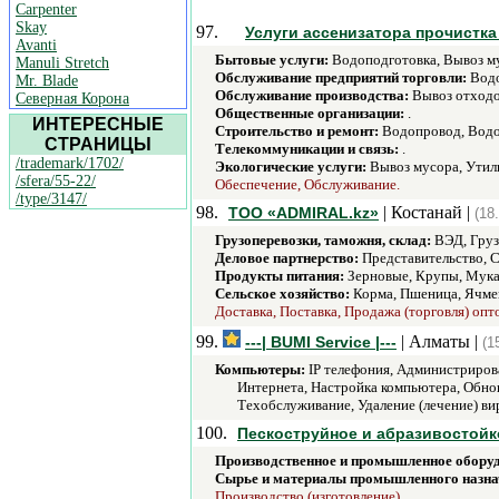
Carpenter
Skay
97.
Услуги ассенизатора прочистка
Avanti
Бытовые услуги:
Водоподготовка, Вывоз му
Manuli Stretch
Обслуживание предприятий торговли:
Водо
Mr. Blade
Обслуживание производства:
Вывоз отходо
Северная Корона
Общественные организации:
.
ИНТЕРЕСНЫЕ
Строительство и ремонт:
Водопровод, Водо
СТРАНИЦЫ
Телекоммуникации и связь:
.
/trademark/1702/
Экологические услуги:
Вывоз мусора, Утил
/sfera/55-22/
Обеспечение, Обслуживание.
/type/3147/
98.
| Костанай |
ТОО «ADMIRAL.kz»
(18
Грузоперевозки, таможня, склад:
ВЭД, Груз
Деловое партнерство:
Представительство, 
Продукты питания:
Зерновые, Крупы, Мука
Сельское хозяйство:
Корма, Пшеница, Ячме
Доставка, Поставка, Продажа (торговля) опт
99.
| Алматы |
---| BUMI Service |---
(1
Компьютеры:
IP телефония, Администриров
Интернета, Настройка компьютера, Обно
Техобслуживание, Удаление (лечение) ви
100.
Пескоструйное и абразивостой
Производственное и промышленное обору
Сырье и материалы промышленного назна
Производство (изготовление).