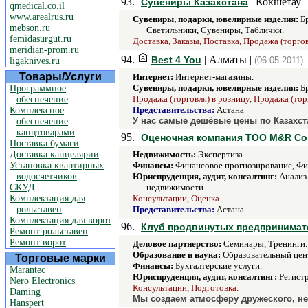
93.
| Кокшетау 
Сувениры Казахстана
qmedical.co.il
www.arealrus.ru
Сувениры, подарки, ювелирные изделия:
Бр
mebson.ru
Светильники, Сувениры, Таблички.
femidasurgut.ru
Доставка, Заказы, Поставка, Продажа (торгов
meridian-prom.ru
94.
| Алматы |
Best 4 You
(06.05.2011)
ligaknives.ru
Товары/Услуги
Интернет:
Интернет-магазины.
Сувениры, подарки, ювелирные изделия:
Бр
Программное
Продажа (торговля) в розницу, Продажа (тор
обеспечение
Представительства:
Астана
Комплексное
У нас самые дешёвые цены по Казахст
обеспечение
канцтоварами
95.
Оценочная компания ТОО M&R Con
Поставка бумаги
Доставка канцелярии
Недвижимость:
Экспертиза.
Установка квартирных
Финансы:
Финансовое прогнозирование, Фи
водосчетчиков
Юриспруденция, аудит, консалтинг:
Анализ 
СКУД
недвижимости.
Комплектация для
Консультации, Оценка.
рольставен
Представительства:
Астана
Комплектация для ворот
96.
Клуб продвинутых предпринимате
Ремонт рольставен
Ремонт ворот
Деловое партнерство:
Семинары, Тренинги.
Образование и наука:
Образовательный цент
Торговые марки
Финансы:
Бухгалтерские услуги.
Marantec
Юриспруденция, аудит, консалтинг:
Регистр
Nero Electronics
Консультации, Подготовка.
Daming
Мы создаем атмосферу дружеского, н
Hanspert