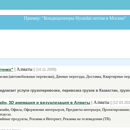
Пример: "Кондиционеры Hyundai оптом в Москв
| Алматы |
тенко"
(14.11.2009)
озки (автомобильные перевозки), Дачные переезды, Доставка, Квартирные пе
.
лагает услуги грузоперевозки, перевозка грузов в Казахстан, груз
| Алматы |
зайн, 3D анимация и визуализация в Алматы
(12.03.201
зайн, Офисы, Оформление интерьеров, Предметы интерьера, Проектирование,
нхаусы.
йные продукты, Реклама в Интернет, Реклама на телевидении (ТВ).