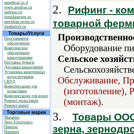
qmedical.co.il
2.
Рифинг - ко
www.arealrus.ru
mebson.ru
femidasurgut.ru
товарной фер
meridian-prom.ru
ligaknives.ru
Товары/Услуги
Производственно
Программное
обеспечение
Оборудование п
Комплексное
обеспечение
Сельское хозяйст
канцтоварами
Поставка бумаги
Сельскохозяйстве
Доставка канцелярии
Установка квартирных
водосчетчиков
Обслуживание, Пр
СКУД
Комплектация для
(изготовление), 
рольставен
Комплектация для ворот
(монтаж).
Ремонт рольставен
Ремонт ворот
Торговые марки
3.
Товары ООО
Marantec
Nero Electronics
зерна, зернодр
Daming
Hanspert