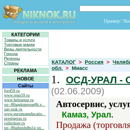
Пример: "К
КАТЕГОРИИ
Товары и услуги
Торговые марки
Виды деятельности
Города
Регионы
КАТАЛОГ
>
Россия
>
Челяб
Страны
обл.
>
Миасс
РЕКЛАМА
1.
ОСД-УРАЛ - 
НОВОЕ
Сайты
(02.06.2009)
ford59.ru
www.reno59.ru
www.helpsetup.ru
Автосервис, услу
xn--80aagkqppxqe8h.x...
zao-szsk.ru
.
Камаз, Урал
www.europeaneducatio...
prestigerus.ru
Продажа (торговля
rollerdoor.ru
xn--80aibuxhdbs1g.xn...