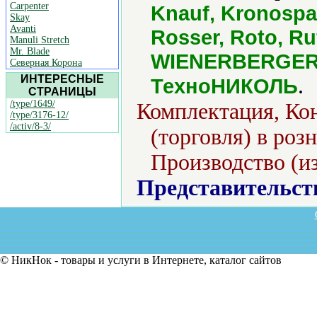
Carpenter
Knauf, Kronospa
Skay
Avanti
Rosser, Roto, Ru
Manuli Stretch
Mr. Blade
WIENERBERGER,
Северная Корона
ИНТЕРЕСНЫЕ
.
ТехноНИКОЛЬ
СТРАНИЦЫ
/type/1649/
Комплектация, Ко
/type/3176-12/
/activ/8-3/
(торговля) в роз
Производство (из
Представительст
© НикНок - товары и услуги в Интернете, каталог сайтов