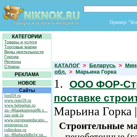
Пример: "К
КАТЕГОРИИ
Товары и услуги
Торговые марки
Виды деятельности
Города
Регионы
КАТАЛОГ
>
Беларусь
>
Мин
Страны
обл.
>
Марьина Горка
РЕКЛАМА
1.
ООО ФОР-Стр
НОВОЕ
Сайты
поставке стро
ford59.ru
www.reno59.ru
www.helpsetup.ru
Марьина Горка 
xn--80aagkqppxqe8h.x...
zao-szsk.ru
www.europeaneducatio...
Строительные м
prestigerus.ru
rollerdoor.ru
пенобетонные (г
xn--80aibuxhdbs1g.xn...