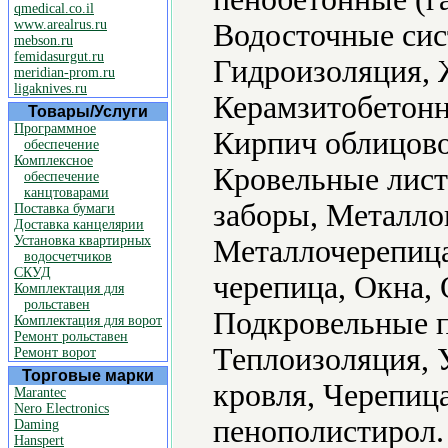
qmedical.co.il
www.arealrus.ru
Водосточные сис
mebson.ru
femidasurgut.ru
Гидроизоляция, 
meridian-prom.ru
ligaknives.ru
Керамзитобетонн
Товары/Услуги
Программное
Кирпич облицово
обеспечение
Комплексное
Кровельные лист
обеспечение
канцтоварами
заборы, Металло
Поставка бумаги
Доставка канцелярии
Установка квартирных
Металлочерепица
водосчетчиков
СКУД
черепица, Окна, 
Комплектация для
рольставен
Подкровельные п
Комплектация для ворот
Ремонт рольставен
Теплоизоляция, 
Ремонт ворот
Торговые марки
кровля, Черепиц
Marantec
Nero Electronics
пенополистирол.
Daming
Hanspert