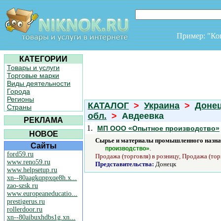
Пример: "К
КАТЕГОРИИ
Товары и услуги
Торговые марки
Виды деятельности
Города
Регионы
КАТАЛОГ
>
Украина
>
Доне
Страны
обл.
>
Авдеевка
РЕКЛАМА
1.
МП ООО «Опытное производство»
НОВОЕ
Сырье и материалы промышленного назна
Сайты
.
производство»
ford59.ru
Продажа (торговля) в розницу, Продажа (тор
www.reno59.ru
Представительства:
Донецк
www.helpsetup.ru
xn--80aagkqppxqe8h.x...
zao-szsk.ru
www.europeaneducatio...
prestigerus.ru
rollerdoor.ru
xn--80aibuxhdbs1g.xn...