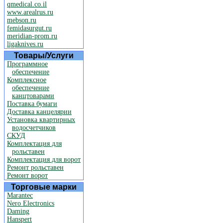
qmedical.co.il
www.arealrus.ru
mebson.ru
femidasurgut.ru
meridian-prom.ru
ligaknives.ru
Товары/Услуги
Программное
обеспечение
Комплексное
обеспечение
канцтоварами
Поставка бумаги
Доставка канцелярии
Установка квартирных
водосчетчиков
СКУД
Комплектация для
рольставен
Комплектация для ворот
Ремонт рольставен
Ремонт ворот
Торговые марки
Marantec
Nero Electronics
Daming
Hanspert