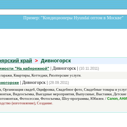
Пример: "Кондиционеры Hyundai оптом в Москв
оярский край
>
Дивногорск
| Дивногорск |
имости "На набережной"
(10.11.2011)
гаражи, Квартиры, Коттеджи, Риэлтерские услуги.
| Дивногорск |
вногорске
(28.09.2011)
, Организация свадеб, Оцифровка, Свадебное фото, Свадебные товары и услуг
монтаж, Видеосъемка, Выездные мероприятия, Выпускные, Выставки, Детские 
Фотомонтаж, Фотосессии, Фотосъемка, Шоу-программы, Юбилеи. /
Canon, АН
одство (изготовление), Создание.