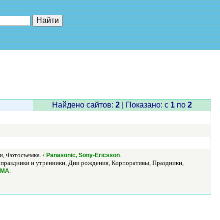
е"
Найдено сайтов:
2
| Показано: c
1
по
2
и, Фотосъемка. /
.
Panasonic, Sony-Ericsson
праздники и утренники, Дни рождения, Корпоративы, Праздники,
.
ИМА