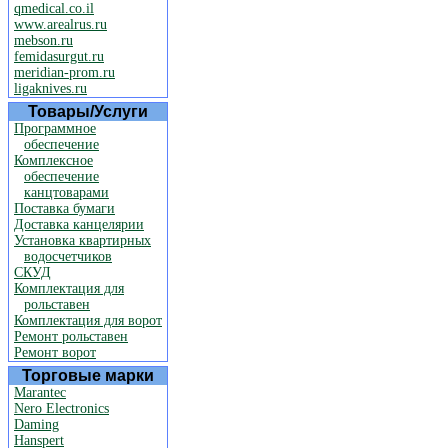
qmedical.co.il
www.arealrus.ru
mebson.ru
femidasurgut.ru
meridian-prom.ru
ligaknives.ru
Товары/Услуги
Программное
обеспечение
Комплексное
обеспечение
канцтоварами
Поставка бумаги
Доставка канцелярии
Установка квартирных
водосчетчиков
СКУД
Комплектация для
рольставен
Комплектация для ворот
Ремонт рольставен
Ремонт ворот
Торговые марки
Marantec
Nero Electronics
Daming
Hanspert