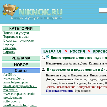
КАТЕГОРИИ
Товары и услуги
Торговые марки
Виды деятельности
Города
Регионы
КАТАЛОГ
>
Россия
>
Красн
Страны
1.
Дивногорское агентство недвиж
РЕКЛАМА
Недвижимость:
Аренда, Дома, Капитальные 
НОВОЕ
2.
Видеосъемка и видеомонтаж в Ди
Сайты
ford59.ru
Бытовые услуги:
Видеозапись, Видеосъемка
www.reno59.ru
Досуг, развлечения:
Банкеты, Видео, Видео
www.helpsetup.ru
Свадебное фото, Свадьбы, Творчество, 
xn--80aagkqppxqe8h.x...
Заказы, Изготовление, Консультации, Произв
zao-szsk.ru
Представительства:
Красноярск
www.europeaneducatio...
prestigerus.ru
rollerdoor.ru
xn--80aibuxhdbs1g.xn...