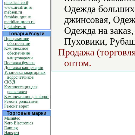
qmedical.co.il
Одежда больших 
www.arealrus.ru
mebson.ru
джинсовая, Одеж
femidasurgut.ru
meridian-prom.ru
ligaknives.ru
Одежда на заказ
Товары/Услуги
Пуховики, Рубаш
Программное
обеспечение
Комплексное
Продажа (торговля
обеспечение
канцтоварами
оптом.
Поставка бумаги
Доставка канцелярии
Установка квартирных
водосчетчиков
СКУД
Комплектация для
рольставен
Комплектация для ворот
Ремонт рольставен
Ремонт ворот
Торговые марки
Marantec
Nero Electronics
Daming
Hanspert