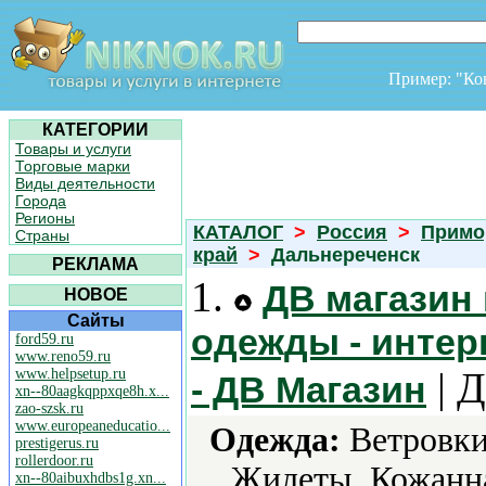
Пример: "К
КАТЕГОРИИ
Товары и услуги
Торговые марки
Виды деятельности
Города
Регионы
КАТАЛОГ
>
Россия
>
Примо
Страны
край
>
Дальнереченск
РЕКЛАМА
1.
ДВ магазин
НОВОЕ
Сайты
одежды - интер
ford59.ru
www.reno59.ru
| Д
www.helpsetup.ru
- ДВ Магазин
xn--80aagkqppxqe8h.x...
zao-szsk.ru
www.europeaneducatio...
Одежда:
Ветровки
prestigerus.ru
rollerdoor.ru
Жилеты, Кожанна
xn--80aibuxhdbs1g.xn...