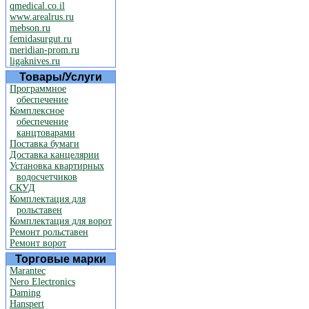
qmedical.co.il
www.arealrus.ru
mebson.ru
femidasurgut.ru
meridian-prom.ru
ligaknives.ru
Товары/Услуги
Программное
обеспечение
Комплексное
обеспечение
канцтоварами
Поставка бумаги
Доставка канцелярии
Установка квартирных
водосчетчиков
СКУД
Комплектация для
рольставен
Комплектация для ворот
Ремонт рольставен
Ремонт ворот
Торговые марки
Marantec
Nero Electronics
Daming
Hanspert