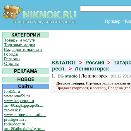
Пример: "К
КАТЕГОРИИ
Товары и услуги
Торговые марки
Виды деятельности
Города
Регионы
КАТАЛОГ
>
Россия
>
Татар
Страны
респ.
>
Лениногорск
РЕКЛАМА
1.
| Лениногорск |
DG studio
(03.12.2010
НОВОЕ
Детские товары:
Игрушки радиоуправляемы
Сайты
Продажа (торговля) в розницу, Продажа (тор
ford59.ru
www.reno59.ru
www.helpsetup.ru
xn--80aagkqppxqe8h.x...
zao-szsk.ru
www.europeaneducatio...
prestigerus.ru
rollerdoor.ru
xn--80aibuxhdbs1g.xn...