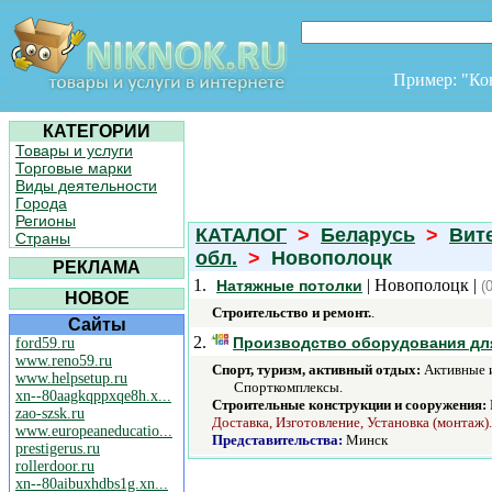
Пример: "К
КАТЕГОРИИ
Товары и услуги
Торговые марки
Виды деятельности
Города
Регионы
КАТАЛОГ
>
Беларусь
>
Вит
Страны
обл.
>
Новополоцк
РЕКЛАМА
1.
| Новополоцк |
Натяжные потолки
(
НОВОЕ
Строительство и ремонт.
.
Сайты
2.
Производство оборудования для
ford59.ru
www.reno59.ru
Спорт, туризм, активный отдых:
Активные и
www.helpsetup.ru
Спорткомплексы.
xn--80aagkqppxqe8h.x...
Строительные конструкции и сооружения:
zao-szsk.ru
Доставка, Изготовление, Установка (монтаж).
www.europeaneducatio...
Представительства:
Минск
prestigerus.ru
rollerdoor.ru
xn--80aibuxhdbs1g.xn...