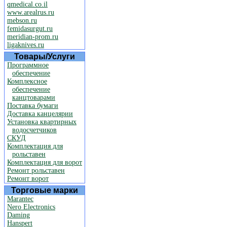
qmedical.co.il
www.arealrus.ru
mebson.ru
femidasurgut.ru
meridian-prom.ru
ligaknives.ru
Товары/Услуги
Программное
обеспечение
Комплексное
обеспечение
канцтоварами
Поставка бумаги
Доставка канцелярии
Установка квартирных
водосчетчиков
СКУД
Комплектация для
рольставен
Комплектация для ворот
Ремонт рольставен
Ремонт ворот
Торговые марки
Marantec
Nero Electronics
Daming
Hanspert