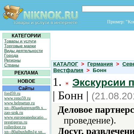
Пример: "К
КАТЕГОРИИ
Товары и услуги
Торговые марки
Виды деятельности
Города
Регионы
КАТАЛОГ
>
Германия
>
Сев
Страны
Вестфалия
>
Бонн
РЕКЛАМА
1.
Экскурсии п
НОВОЕ
Сайты
| Бонн |
(21.08.20
ford59.ru
www.reno59.ru
www.helpsetup.ru
Деловое партнерс
xn--80aagkqppxqe8h.x...
zao-szsk.ru
www.europeaneducatio...
проведение).
prestigerus.ru
rollerdoor.ru
Досуг, развлечен
xn--80aibuxhdbs1g.xn...