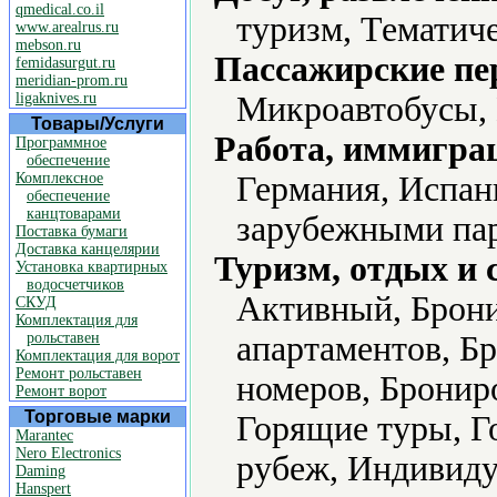
qmedical.co.il
туризм, Тематич
www.arealrus.ru
mebson.ru
Пассажирские пе
femidasurgut.ru
meridian-prom.ru
ligaknives.ru
Микроавтобусы, 
Товары/Услуги
Работа, иммиграц
Программное
обеспечение
Комплексное
Германия, Испан
обеспечение
канцтоварами
зарубежными пар
Поставка бумаги
Доставка канцелярии
Туризм, отдых и 
Установка квартирных
водосчетчиков
Активный, Брони
СКУД
Комплектация для
рольставен
апартаментов, Б
Комплектация для ворот
Ремонт рольставен
номеров, Брониро
Ремонт ворот
Торговые марки
Горящие туры, Го
Marantec
Nero Electronics
рубеж, Индивиду
Daming
Hanspert