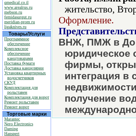
qmedical.co.il
жительство, Втор
www.arealrus.ru
mebson.ru
femidasurgut.ru
Оформление.
meridian-prom.ru
ligaknives.ru
Представительст
Товары/Услуги
Программное
ВНЖ, ПМЖ в До
обеспечение
Комплексное
юридическое 
обеспечение
канцтоварами
фирмы, открыт
Поставка бумаги
Доставка канцелярии
интеграция в с
Установка квартирных
водосчетчиков
СКУД
недвижимости,
Комплектация для
рольставен
получение во
Комплектация для ворот
Ремонт рольставен
международно
Ремонт ворот
Торговые марки
Marantec
Nero Electronics
Daming
Hanspert