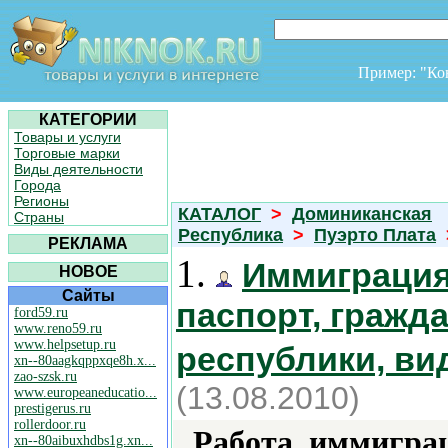
Пример: "К
КАТЕГОРИИ
Товары и услуги
Торговые марки
Виды деятельности
Города
Регионы
КАТАЛОГ
>
Доминиканская
Страны
Республика
>
Пуэрто Плата
РЕКЛАМА
1.
Иммиграция
НОВОЕ
Сайты
паспорт, гражд
ford59.ru
www.reno59.ru
www.helpsetup.ru
республики, ви
xn--80aagkqppxqe8h.x...
zao-szsk.ru
(13.08.2010)
www.europeaneducatio...
prestigerus.ru
rollerdoor.ru
Работа, иммиграц
xn--80aibuxhdbs1g.xn...