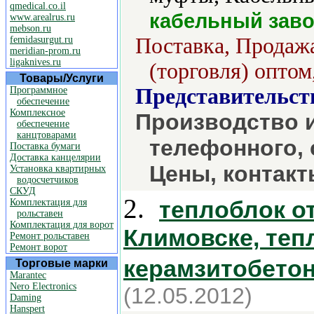
qmedical.co.il
кабельный зав
www.arealrus.ru
mebson.ru
Поставка, Продажа
femidasurgut.ru
meridian-prom.ru
ligaknives.ru
(торговля) оптом
Товары/Услуги
Представительст
Программное
обеспечение
Комплексное
Производство и
обеспечение
канцтоварами
телефонного, 
Поставка бумаги
Доставка канцелярии
Цены, контакт
Установка квартирных
водосчетчиков
СКУД
2.
теплоблок о
Комплектация для
рольставен
Комплектация для ворот
Климовске, теп
Ремонт рольставен
Ремонт ворот
керамзитобето
Торговые марки
Marantec
Nero Electronics
(12.05.2012)
Daming
Hanspert