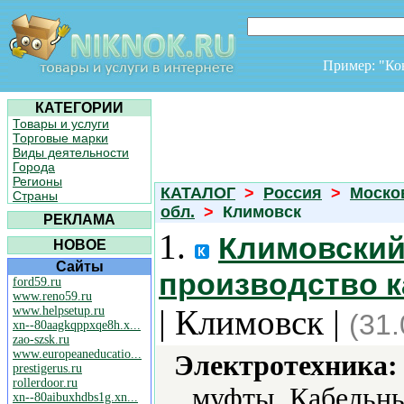
Пример: "К
КАТЕГОРИИ
Товары и услуги
Торговые марки
Виды деятельности
Города
Регионы
КАТАЛОГ
>
Россия
>
Моско
Страны
обл.
>
Климовск
РЕКЛАМА
1.
Климовский
НОВОЕ
Сайты
производство к
ford59.ru
www.reno59.ru
| Климовск |
www.helpsetup.ru
(31
xn--80aagkqppxqe8h.x...
zao-szsk.ru
www.europeaneducatio...
Электротехника:
prestigerus.ru
rollerdoor.ru
муфты, Кабельны
xn--80aibuxhdbs1g.xn...