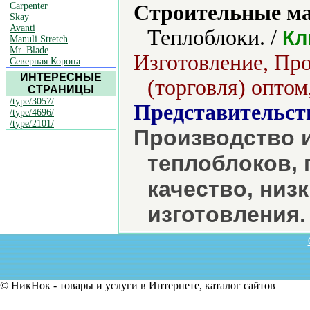
Carpenter
Строительные м
Skay
Avanti
Теплоблоки. /
Кл
Manuli Stretch
Mr. Blade
Изготовление, Про
Северная Корона
ИНТЕРЕСНЫЕ
(торговля) оптом
СТРАНИЦЫ
/type/3057/
Представительст
/type/4696/
/type/2101/
Производство 
теплоблоков, 
качество, низ
изготовления.
© НикНок - товары и услуги в Интернете, каталог сайтов