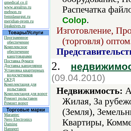
qmedical.co.il
Распечатка файл
www.arealrus.ru
mebson.ru
femidasurgut.ru
.
Colop
meridian-prom.ru
ligaknives.ru
Изготовление, Про
Товары/Услуги
Программное
(торговля) оптом
обеспечение
Комплексное
Представительст
обеспечение
канцтоварами
Поставка бумаги
2.
недвижимос
Доставка канцелярии
Установка квартирных
(09.04.2010)
водосчетчиков
СКУД
Комплектация для
Недвижимость:
А
рольставен
Комплектация для ворот
Ремонт рольставен
Жилая, За рубеж
Ремонт ворот
(Земля), Земельн
Торговые марки
Marantec
Nero Electronics
Квартиры, Комме
Daming
Hanspert