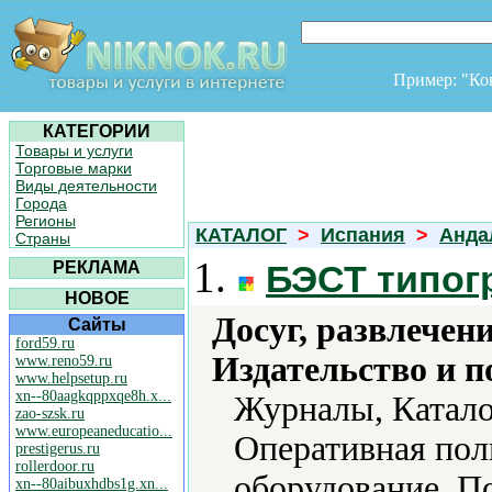
Пример: "К
КАТЕГОРИИ
Товары и услуги
Торговые марки
Виды деятельности
Города
Регионы
КАТАЛОГ
>
Испания
>
Анда
Страны
1.
РЕКЛАМА
БЭСТ типог
НОВОЕ
Досуг, развлечен
Сайты
ford59.ru
Издательство и 
www.reno59.ru
www.helpsetup.ru
xn--80aagkqppxqe8h.x...
Журналы, Катало
zao-szsk.ru
www.europeaneducatio...
Оперативная пол
prestigerus.ru
rollerdoor.ru
оборудование, П
xn--80aibuxhdbs1g.xn...